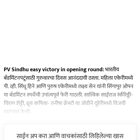
PV Sindhu easy victory in opening round:
भारतीय
बॅडमिंटनपटूंसाठी गुरुवारचा दिवस आनंददायी ठरला. महिला एकेरीमध्ये
पी. व्ही. सिंधू हिने आणि पुरुष एकेरीमध्ये लक्ष्य सेन यांनी सिंगापूर ओपन
या बॅडमिंटन स्पर्धेची उपांत्यपूर्व फेरी गाठली. सात्त्विक साईराज रंकीरेड्डी-
चिराग शेट्टी, ध्रुव कपिला- तनीषा क्रॅस्टो या जोडीने दुहेरीमध्ये विजयी
वाटचाल केली.
साईन अप करा आणि वाचकांसाठी लिहिलेल्या खास