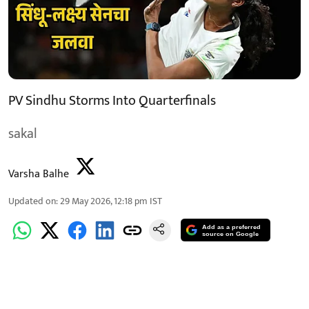
PV Sindhu Storms Into Quarterfinals
sakal
Varsha Balhe
Updated on
:
29 May 2026, 12:18 pm
IST
Add as a preferred
source on Google