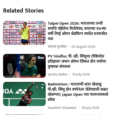
Related Stories
Taipei Open 2026: भारताच्या तन्वी
शर्माचे पहिलेच विजेतेपद; वयाच्या १७व्या
वर्षी तैपई ओपन बॅडमिंटन स्पर्धेत घवघवीत
यश
सकाळ वृत्तसेवा
03 August 2026
PV Sindhu: पी. व्ही. सिंधूचा टोकियोत
इतिहास! जपान ओपन जिंकत दोन वर्षांचा
दुष्काळ संपवला
Varsha Balhe
19 July 2026
Badminton : भारताची स्टार खेळाडू
पी.व्ही. सिंधू दोन वर्षानंतर जेतेपदाची लढत
खेळणार; Japan Open च्या फायनलमध्ये
प्रवेश
Swadesh Ghanekar
18 July 2026