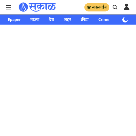
सबस्क्राईब
Epaper
ताज्या
देश
शहर
क्रीडा
Crime
साप्ताहिक