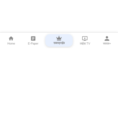
सबस्क्राईब
Home
E-Paper
लाईव्ह TV
सकाळ+
⌄
Marathi News
⌄
About Esakal