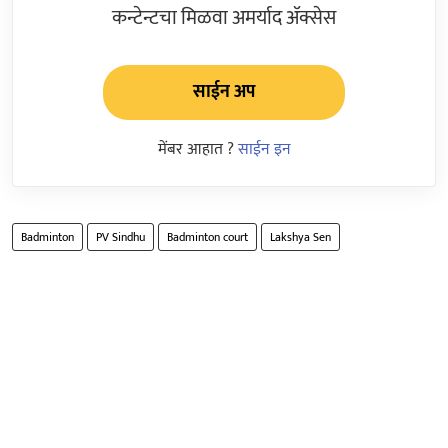
कन्टेन्टचा मिळवा अमर्याद ॲक्सेस
साईन अप
मेंबर आहात ?
साईन इन
Badminton
PV Sindhu
Badminton court
Lakshya Sen