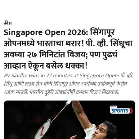
क्रीडा
Singapore Open 2026: सिंगापूर
ओपनमध्ये भारताचा थरार! पी. व्ही. सिंधूचा
अवघ्या २७ मिनिटांत विजय; पण पुढचं
आव्हान ऐकून बसेल धक्का!
PV Sindhu wins in 27 minutes at Singapore Open: पी. व्ही.
सिंधू आणि लक्ष्य सेन यांनी सिंगापूर ओपन स्पर्धेच्या उपांत्यपूर्व फेरीत
धडक मारली. भारतीय दुहेरी जोड्यांनीही दमदार विजय मिळवला.