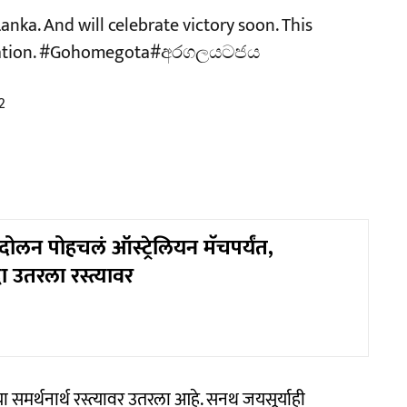
anka. And will celebrate victory soon. This
ation.
#Gohomegota
#අරගලයටජය
2
दोलन पोहचलं ऑस्ट्रेलियन मॅचपर्यंत,
धा उतरला रस्त्यावर
ा समर्थनार्थ रस्त्यावर उतरला आहे. सनथ जयसूर्याही