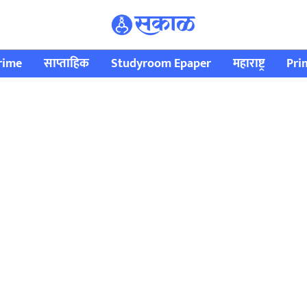
rime
साप्ताहिक
Studyroom Epaper
महाराष्ट्र
Pri