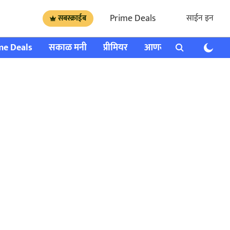
Prime Deals
साईन इन
सबस्क्राईब
me Deals
सकाळ मनी
प्रीमियर
आणखी
राशी भविष्य