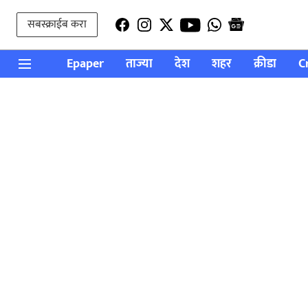
सबस्क्राईब करा
Epaper
ताज्या
देश
शहर
क्रीडा
C