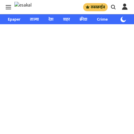
सबस्क्राईब
Epaper
ताज्या
देश
शहर
क्रीडा
Crime
साप्ताहिक