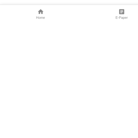
Home
E-Paper
Follow Us
Marathi News
Maharashtra N
Entertainment 
Sports News