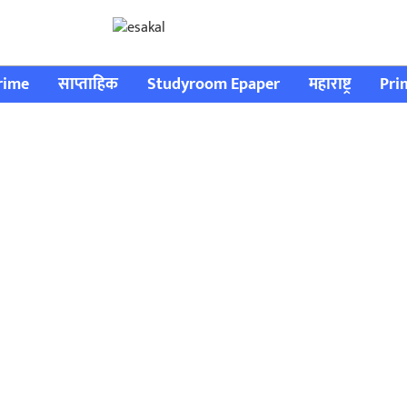
rime
साप्ताहिक
Studyroom Epaper
महाराष्ट्र
Pri