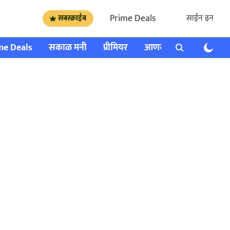
Prime Deals
साईन इन
सबस्क्राईब
me Deals
सकाळ मनी
प्रीमियर
आणखी
राशी भविष्य