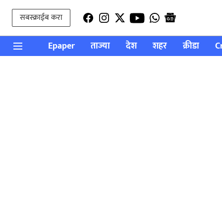
सबस्क्राईब करा
Epaper
ताज्या
देश
शहर
क्रीडा
C