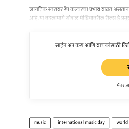
जागतिक स्तरावर रॅप कल्चरचा प्रभाव वाढत असतानाच त
आहे. या बदलामागे सोशल मीडियावरील रील्स हे प्रमु
साईन अप करा आणि वाचकांसाठी लिहिल
मेंबर 
music
international music day
world