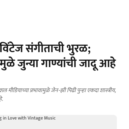
 विंटेज संगीताची भुरळ;
ळे जुन्या गाण्यांची जादू आहे
डियाच्या प्रभावामुळे जेन-झी पिढी पुन्हा एकदा शास्त्रीय,
े.