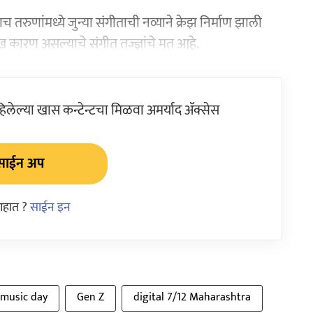
रुणांमध्ये जुन्या संगीताची नव्याने क्रेझ निर्माण झाली
ख कारण असल्याचे संगीत तज्ज्ञांचे मत आहे.
ेल्या खास कन्टेन्टचा मिळवा अमर्याद ॲक्सेस
साईन अप
आहात ?
साईन इन
 music day
Gen Z
digital 7/12 Maharashtra