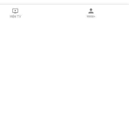
लाईव्ह TV
सकाळ+
l Programs
Print Products
Sakal Saptahik
hka
Family Doctor
 Crowdfunding
Sakal Publications