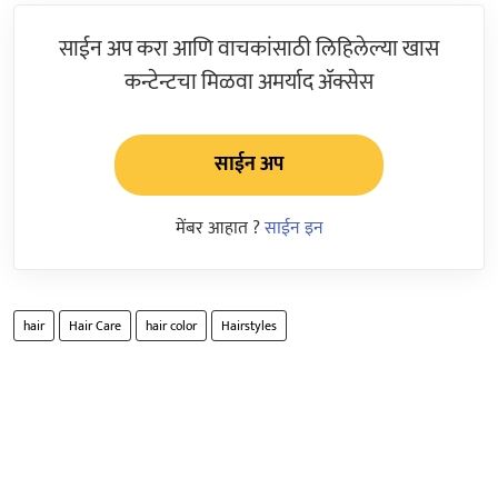
साईन अप करा आणि वाचकांसाठी लिहिलेल्या खास
कन्टेन्टचा मिळवा अमर्याद ॲक्सेस
साईन अप
मेंबर आहात ?
साईन इन
hair
Hair Care
hair color
Hairstyles