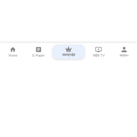
सबस्क्राईब
Home
E-Paper
लाईव्ह TV
सकाळ+
⌄
Marathi News
⌄
About Esakal