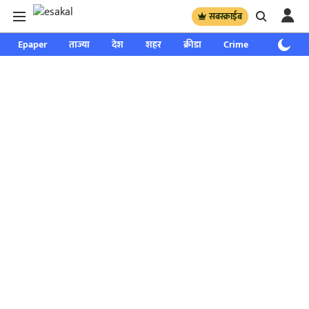
सबस्क्राईब
Epaper
ताज्या
देश
शहर
क्रीडा
Crime
साप्ताहिक