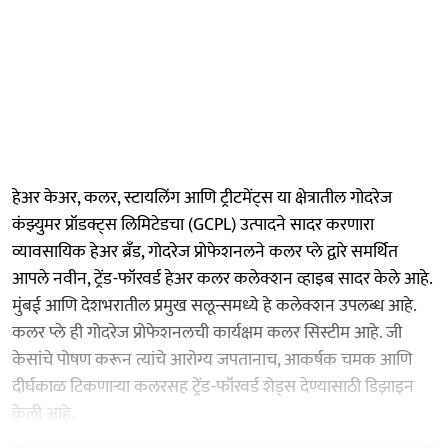
हेअर केअर, कलर, स्टायलिंग आणि ट्रीटमेंट्स या क्षेत्रातील गोदरेज
कंझ्युमर प्रॉडक्ट्स लिमिटेडचा (GCPL) उत्पादने सादर करणारा
व्यावसायिक हेअर ब्रँड, गोदरेज प्रोफेशनलने कलर प्ले द्वारे समर्थित
आपले नवीन, ट्रेंड-फॉरवर्ड हेअर कलर कलेक्शन व्हाइब सादर केले आहे.
मुंबई आणि देशभरातील प्रमुख सलून्समध्ये हे कलेक्शन उपलब्ध आहे.
कलर प्ले ही गोदरेज प्रोफेशनलची कार्यक्षम कलर सिस्टीम आहे. जी
केसांचे पोषण करून त्यांचे आरोग्य जपतानाच, आकर्षक चमक आणि
दीर्घकाळ टिकणाऱ्या कलरसह ट्रेंड-फॉरवर्ड शेड्स देण्यासाठी डिझाइन
केली आहे.