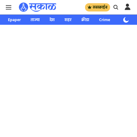
सबस्क्राईब
Epaper
ताज्या
देश
शहर
क्रीडा
Crime
साप्ताहिक