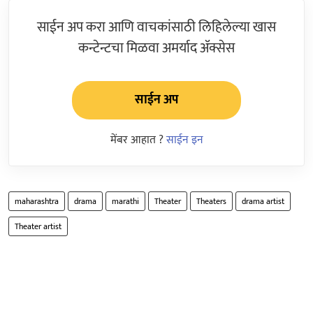
साईन अप करा आणि वाचकांसाठी लिहिलेल्या खास
कन्टेन्टचा मिळवा अमर्याद ॲक्सेस
साईन अप
मेंबर आहात ?
साईन इन
maharashtra
drama
marathi
Theater
Theaters
drama artist
Theater artist