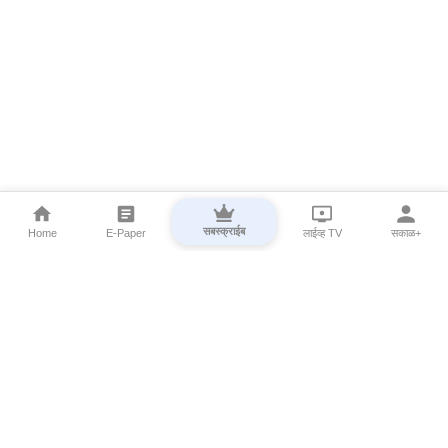
सबस्क्राईब
Home
E-Paper
लाईव्ह TV
सकाळ+
⌄
Marathi News