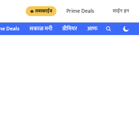
Prime Deals
साईन इन
सबस्क्राईब
me Deals
सकाळ मनी
प्रीमियर
आणखी
राशी भविष्य