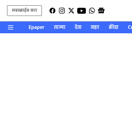
सबस्क्राईब करा
Epaper
ताज्या
देश
शहर
क्रीडा
C