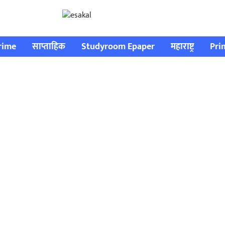
rime
साप्ताहिक
Studyroom Epaper
महाराष्ट्र
Pri