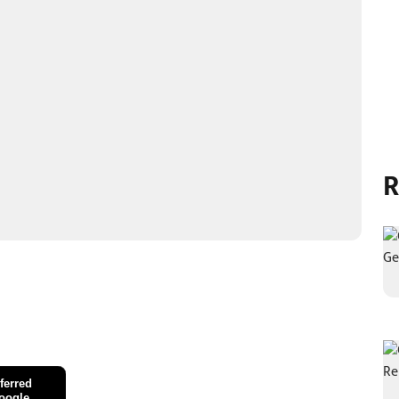
R
ferred
oogle