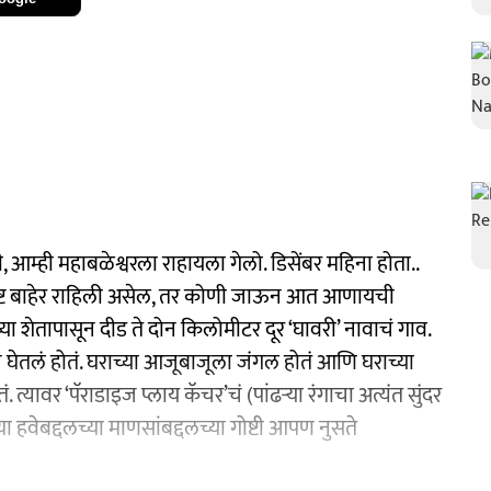
शी, आम्ही महाबळेश्वरला राहायला गेलो. डिसेंबर महिना होता..
 गोष्ट बाहेर राहिली असेल, तर कोणी जाऊन आत आणायची
ा शेतापासून दीड ते दोन किलोमीटर दूर ‘घावरी’ नावाचं गाव.
े घेतलं होतं. घराच्या आजूबाजूला जंगल होतं आणि घराच्या
. त्यावर ‘पॅराडाइज प्लाय कॅचर’चं (पांढऱ्या रंगाचा अत्यंत सुंदर
्या हवेबद्दलच्या माणसांबद्दलच्या गोष्टी आपण नुसते