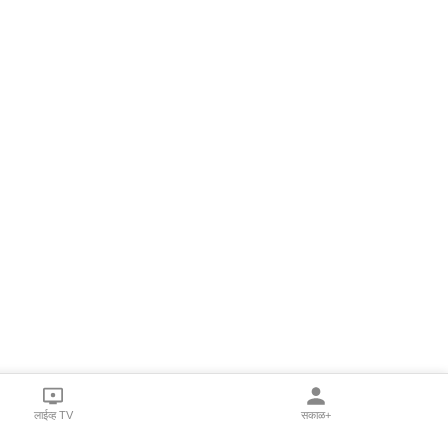
लाईव्ह TV
सकाळ+