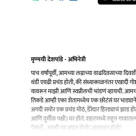
मृण्मयी देशपांडे - अभिनेत्री
पाच वर्षांपूर्वी, आमच्या लग्नाच्या वाढदिवसाच्या दिव
थंडी एवढी प्रचंड होती, की संध्याकाळनंतर एखादी
यावरून माझी आणि स्वप्नीलची भांडणं व्हायची. आमच्य
तिकडे आम्ही एका शेतामध्येच एक छोटंसं घर भाड्यान
अगदी समोर एक प्रचंड मोठं, डेरेदार हिरड्याचं झाड होतं
आणि दुर्मीळ पक्षी) घर होतं. शहरामध्ये राहून गावातल
ऐकतो...आम्ही त्या बघत होतो! अनुभवत होतो!