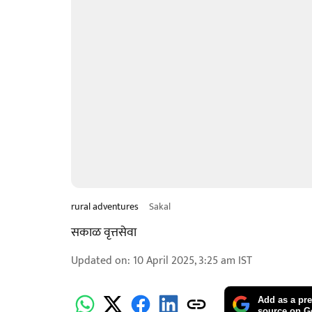
rural adventures
Sakal
सकाळ वृत्तसेवा
Updated on
:
10 April 2025, 3:25 am
IST
Add as a pre
source on G