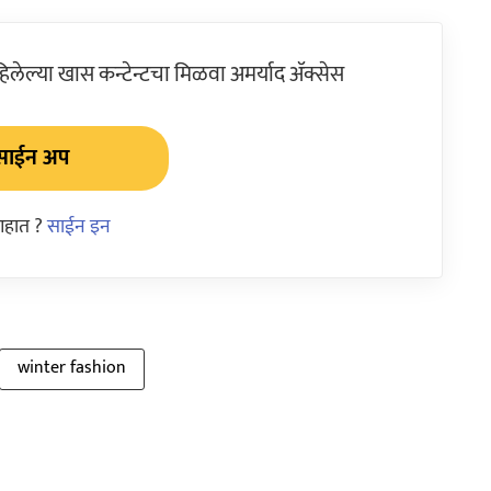
ेल्या खास कन्टेन्टचा मिळवा अमर्याद ॲक्सेस
साईन अप
आहात ?
साईन इन
winter fashion