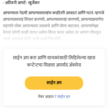
- अश्‍विनी आपटे- खुर्जेकर
आपल्याला नेहमी आपल्यासारखंच काहीतरी आवडतं आणि पटतं. म्हणजे
आपल्यासारखं विचार करणारे, आपल्यासारखं वागणारे, आपल्याप्रमाणेच
राहणारे लोक आपल्याला जवळचे आणि योग्य वाटतात. आपल्यापेक्षा
वेगळं कोणी काही वागत असेल किंवा करत असेल तर आपण गोंधळून
जातो, अस्वस्थ होतो. कधी कधी चिडतोही.
साईन अप करा आणि वाचकांसाठी लिहिलेल्या खास
कन्टेन्टचा मिळवा अमर्याद ॲक्सेस
साईन अप
मेंबर आहात ?
साईन इन