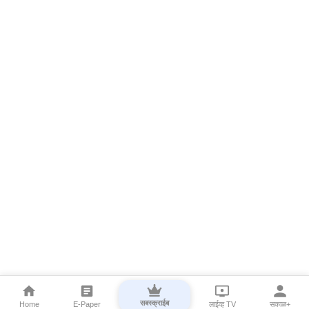
सबस्क्राईब
Home
E-Paper
लाईव्ह TV
सकाळ+