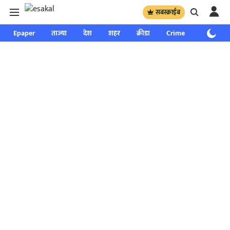
सबस्क्राईब
Epaper
ताज्या
देश
शहर
क्रीडा
Crime
साप्ताहिक