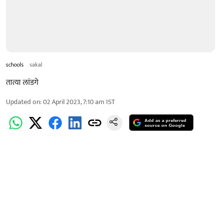
schools
sakal
तात्या लांडगे
Updated on
:
02 April 2023, 7:10 am
IST
Add as a preferred
source on Google