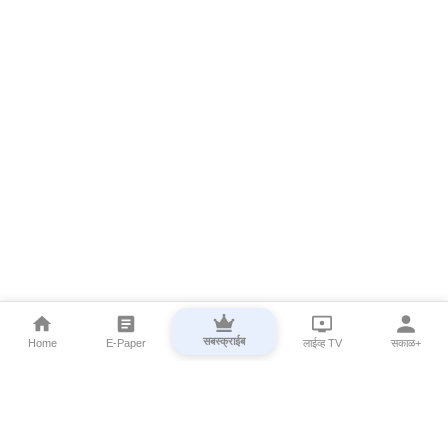
सबस्क्राईब
Home
E-Paper
लाईव्ह TV
सकाळ+