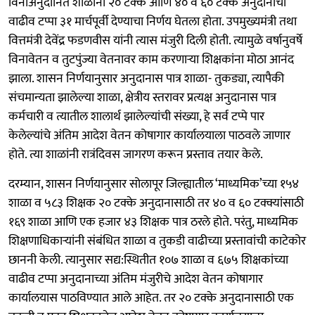
विनाअनुदानित शाळांना २० टक्के आणि ४० व ६० टक्के अनुदानाचा
वाढीव टप्पा ३१ मार्चपूर्वी देण्याचा निर्णय घेतला होता. उपमुख्यमंत्री तथा
वित्तमंत्री देवेंद्र फडणवीस यांनी त्यास मंजुरी दिली होती. त्यामुळे वर्षानुवर्षे
विनावेतन व तुटपुंज्या वेतनावर काम करणाऱ्या शिक्षकांना मोठा आनंद
झाला. शासन निर्णयानुसार अनुदानास पात्र शाळा- तुकड्या, त्यापैकी
संचमान्यता झालेल्या शाळा, क्षेत्रीय स्तरावर प्रत्यक्ष अनुदानास पात्र
कर्मचारी व त्यातील शालार्थ झालेल्यांची संख्या, हे सर्व टप्पे पार
केलेल्यांचे अंतिम आदेश वेतन कोषागार कार्यालयाला पाठवले जाणार
होते. त्या शाळांनी रात्रंदिवस जागरण करून प्रस्ताव तयार केले.
दरम्यान, शासन निर्णयानुसार सोलापूर जिल्ह्यातील ‘माध्यमिक’च्या १५४
शाळा व ५८३ शिक्षक २० टक्के अनुदानासाठी तर ४० व ६० टक्क्यांसाठी
१६९ शाळा आणि एक हजार ४३ शिक्षक पात्र ठरले होते. परंतु, माध्यमिक
शिक्षणाधिकाऱ्यांनी संबंधित शाळा व तुकडी वाढीच्या प्रस्तावांची काटेकोर
छाननी केली. त्यानुसार सद्य:स्थितीत १०७ शाळा व ६७५ शिक्षकांच्या
वाढीव टप्पा अनुदानाच्या अंतिम मंजुरीचे आदेश वेतन कोषागार
कार्यालयास पाठविण्यात आले आहेत. तर २० टक्के अनुदानासाठी एक