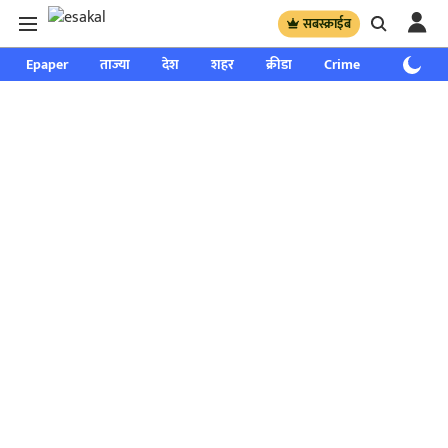
सबस्क्राईब
Epaper
ताज्या
देश
शहर
क्रीडा
Crime
साप्ताहिक