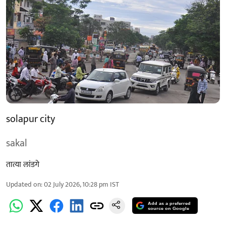
solapur city
sakal
तात्या लांडगे
Updated on
:
02 July 2026, 10:28 pm
IST
Add as a preferred
source on Google