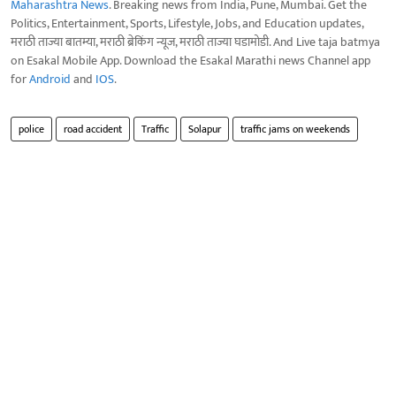
Maharashtra News
. Breaking news from India, Pune, Mumbai. Get the
Politics, Entertainment, Sports, Lifestyle, Jobs, and Education updates,
मराठी ताज्या बातम्या, मराठी ब्रेकिंग न्यूज, मराठी ताज्या घडामोडी. And Live taja batmya
on Esakal Mobile App. Download the Esakal Marathi news Channel app
for
Android
and
IOS
.
police
road accident
Traffic
Solapur
traffic jams on weekends