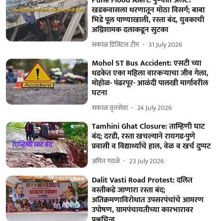
Pune Flood Alert: पुण्यात अलर्ट!
खडकवासला धरणातून मोठा विसर्ग; बाबा
भिडे पूल पाण्याखाली, रस्ता बंद, युवकाची
अग्निशामक दलाकडून सुटका
सकाळ डिजिटल टीम
31 July 2026
Mohol ST Bus Accident: एसटी च्या
धडकेत एका महिला वारकऱ्याचा जीव गेला,
मोहोळ- पंढरपूर- आळंदी पालखी मार्गावरील
घटना
सकाळ वृत्तसेवा
24 July 2026
Tamhini Ghat Closure: ताम्हिणी घाट
बंद; दरडी, रस्ता खचल्याने रायगड-पुणे
प्रवासी व विद्यार्थ्यांचे हाल, वेळ व खर्च दुप्पट
अमित गवळे
23 July 2026
Dalit Vasti Road Protest: दलित
वस्तीकडे जाणारा रस्ता बंद;
अतिक्रमणाविरोधात उपसरपंचांचे आमरण
उपोषण, ग्रामपंचायतीच्या कारभारावर
प्रश्नचिन्ह