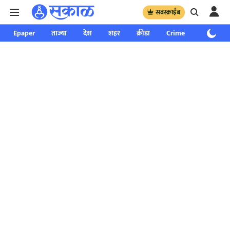
सबस्क्राईब
Epaper
ताज्या
देश
शहर
क्रीडा
Crime
साप्ताहिक