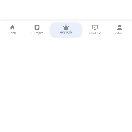
सबस्क्राईब
Home
E-Paper
लाईव्ह TV
सकाळ+
⌄
Marathi News
⌄
About Esakal
⌄
Digital Products