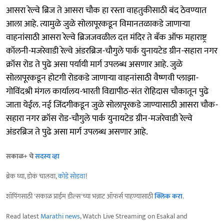
आसरा रेल्वे ब्रिज ते आसरा चौक हा रस्ता वाहतुकीसाठी बंद ठेवण्यात
आला आहे. त्यामुळे जुळे सोलापूरकडून विमानतळाकडे जाणाऱ्या
वाहनांसाठी आसरा रेल्वे ब्रिजजवळील दत्त मंदिर ते बँक ऑफ महाराष्ट्र
कॉलनी-मजरेवाडी रेल्वे अंडरब्रिज-चौगुले पार्क युनायटेड ग्रीन-सहारा नगर
क्रॉस रोड ते पुढे असा पर्यायी मार्ग उपलब्ध असणार आहे. जुळे
सोलापूरकडून होटगी रोडकडे जाणाऱ्या वाहनांसाठी वैष्णवी प्लाझा-
गोविंदश्री मंगल कार्यालय-भारती विद्यापीठ-संत रोहिदास चौकातून पुढे
जाता येईल. नई जिंदगीकडून जुळे सोलापूरकडे जाण्यासाठी आसरा चौक-
सहारा नगर क्रॉस रोड-चौगुले पार्क युनायटेड ग्रीन-मजरेवाडी रेल्वे
अंडरब्रिज ते पुढे असा मार्ग उपलब्ध असणार आहे.
सकाळ+ चे
सदस्य व्हा
ब्रेक घ्या, डोकं चालवा,
कोडे सोडवा
!
शॉपिंगसाठी 'सकाळ प्राईम डील्स'च्या भन्नाट ऑफर्स पाहण्यासाठी
क्लिक करा
.
Read latest
Marathi news
, Watch Live Streaming on Esakal and