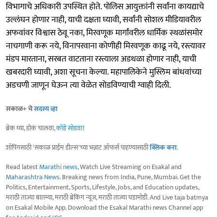
विभागाचे अधिकारी उपस्थित होते. पोलिस आयुक्तांनी सर्वांना कायद्याचे
उल्लंघन होणार नाही, याची दक्षता घ्यावी, सर्वांनी सोशल मीडियावरील
अफवांवर विश्वास ठेवू नका, मिरवणूक मार्गांवरील धार्मिक स्थळांसमोर
नाचगाणी करू नये, विनापरवाना कोणीही मिरवणूक काढू नये, रस्त्यावर
मंडप मारताना, सरबत वाटताना रस्त्याला अडथळा होणार नाही, याची
खबरदारी घ्यावी, अशा सूचना केल्या. महापालिकेने मुस्लिम बांधवांच्या
अडचणी जाणून घेऊन त्या वेळेत सोडविण्याची ग्वाही दिली.
सकाळ+ चे
सदस्य व्हा
ब्रेक घ्या, डोकं चालवा,
कोडे सोडवा
!
शॉपिंगसाठी 'सकाळ प्राईम डील्स'च्या भन्नाट ऑफर्स पाहण्यासाठी
क्लिक करा
.
Read latest
Marathi news
, Watch Live Streaming on Esakal and
Maharashtra News
. Breaking news from India, Pune, Mumbai. Get the
Politics, Entertainment, Sports, Lifestyle, Jobs, and Education updates,
मराठी ताज्या बातम्या, मराठी ब्रेकिंग न्यूज, मराठी ताज्या घडामोडी. And Live taja batmya
on Esakal Mobile App. Download the Esakal Marathi news Channel app