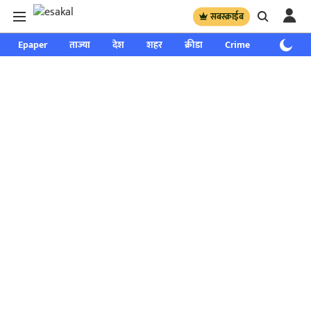
सबस्क्राईब
Epaper
ताज्या
देश
शहर
क्रीडा
Crime
साप्ताहिक