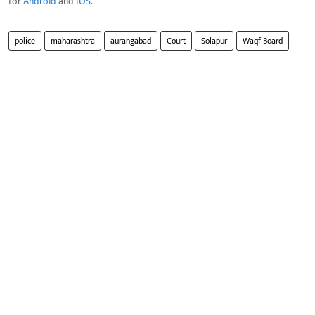
for
Android
and
IOS
.
police
maharashtra
aurangabad
Court
Solapur
Waqf Board