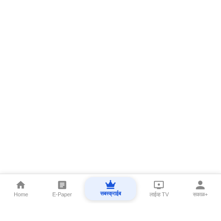
सबस्क्राईब
Home
E-Paper
लाईव्ह TV
सकाळ+