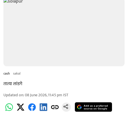
cash
sakal
तात्या लांडगे
Updated on
:
08 June 2026, 11:45 pm
IST
Add as a preferred
source on Google