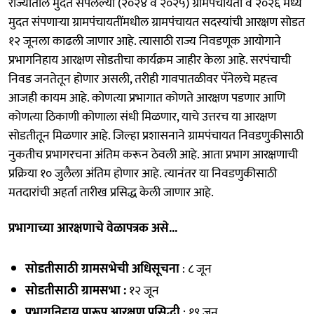
राज्यातील मुदत संपलेल्या (२०२४ व २०२५) ग्रामपंचायती व २०२६ मध्ये
मुदत संपणाऱ्या ग्रामपंचायतींमधील ग्रामपंचायत सदस्यांची आरक्षण सोडत
१२ जूनला काढली जाणार आहे. त्यासाठी राज्य निवडणूक आयोगाने
प्रभागनिहाय आरक्षण सोडतीचा कार्यक्रम जाहीर केला आहे. सरपंचाची
निवड जनतेतून होणार असली, तरीही गावपातळीवर पॅनेलचे महत्त्व
आजही कायम आहे. कोणत्या प्रभागात कोणते आरक्षण पडणार आणि
कोणत्या ठिकाणी कोणाला संधी मिळणार, याचे उत्तरच या आरक्षण
सोडतीतून मिळणार आहे. जिल्हा प्रशासनाने ग्रामपंचायत निवडणुकीसाठी
नुकतीच प्रभागरचना अंतिम करून ठेवली आहे. आता प्रभाग आरक्षणाची
प्रक्रिया १० जुलैला अंतिम होणार आहे. त्यानंतर या निवडणुकीसाठी
मतदारांची अहर्ता तारीख प्रसिद्ध केली जाणार आहे.
प्रभागाच्या आरक्षणाचे वेळापत्रक असे...
सोडतीसाठी ग्रामसभेची अधिसूचना
: ८ जून
सोडतीसाठी ग्रामसभा :
१२ जून
प्रभागनिहाय प्रारूप आरक्षण प्रसिद्धी
: १९ जून