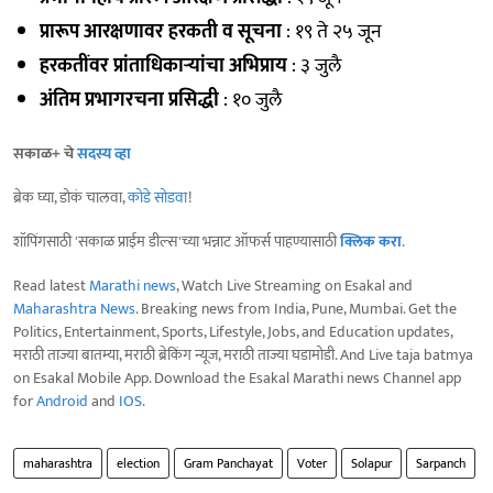
प्रारूप आरक्षणावर हरकती व सूचना
: १९ ते २५ जून
हरकतींवर प्रांताधिकाऱ्यांचा अभिप्राय
: ३ जुलै
अंतिम प्रभागरचना प्रसिद्धी
: १० जुलै
सकाळ+ चे
सदस्य व्हा
ब्रेक घ्या, डोकं चालवा,
कोडे सोडवा
!
शॉपिंगसाठी 'सकाळ प्राईम डील्स'च्या भन्नाट ऑफर्स पाहण्यासाठी
क्लिक करा
.
Read latest
Marathi news
, Watch Live Streaming on Esakal and
Maharashtra News
. Breaking news from India, Pune, Mumbai. Get the
Politics, Entertainment, Sports, Lifestyle, Jobs, and Education updates,
मराठी ताज्या बातम्या, मराठी ब्रेकिंग न्यूज, मराठी ताज्या घडामोडी. And Live taja batmya
on Esakal Mobile App. Download the Esakal Marathi news Channel app
for
Android
and
IOS
.
maharashtra
election
Gram Panchayat
Voter
Solapur
Sarpanch