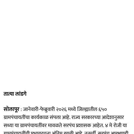
तात्या लांडगे
सोलापूर
: जानेवारी-फेब्रुवारी २०२६ मध्ये जिल्ह्यातील ६५०
ग्रामपंचायतींचा कार्यकाळ संपला आहे. राज्य सरकारच्या आदेशानुसार
सध्या या ग्रामपंचायतींवर मावळते सरपंच प्रशासक आहेत. ४ मे रोजी या
ग्रामपंचायतींची प्रभागरचना अंतिम झाली आहे. तत्पूर्वी, सरपंच आरक्षणही