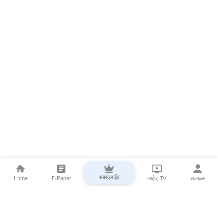
सबस्क्राईब
Home
E-Paper
लाईव्ह TV
सकाळ+