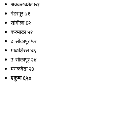
अक्कलकोट ७१
पंढरपूर ७१
सांगोला ६२
करमाळा ५१
द. सोलापूर ५२
माळशिरस ४६
उ. सोलापूर २४
मंगळवेढा २३
एकूण ६५०