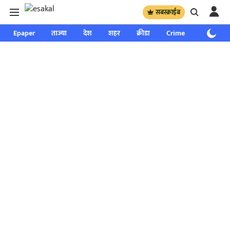
सबस्क्राईब
Epaper
ताज्या
देश
शहर
क्रीडा
Crime
साप्ताहिक