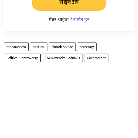
साईन अप
मेंबर आहात ?
साईन इन
maharashtra
political
Eknath Shinde
secretary
Political Controversy
CM Devendra Fadnavis
Government