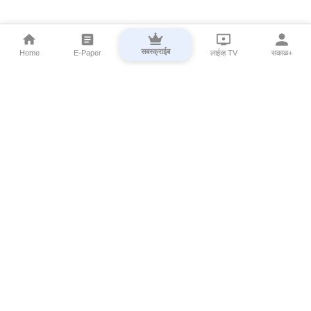
सबस्क्राईब
Home
E-Paper
लाईव्ह TV
सकाळ+
⌄
Marathi News
⌄
About Esakal
⌄
Digital Products
⌄
Sakal Programs