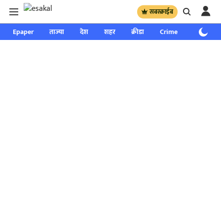
सबस्क्राईब
Epaper
ताज्या
देश
शहर
क्रीडा
Crime
साप्ताहिक