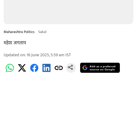
Maharashtra Politics
Sakal
महेश जगताप
Updated on
:
16 June 2025, 5:59 am
IST
Add as a preferred
source on Google