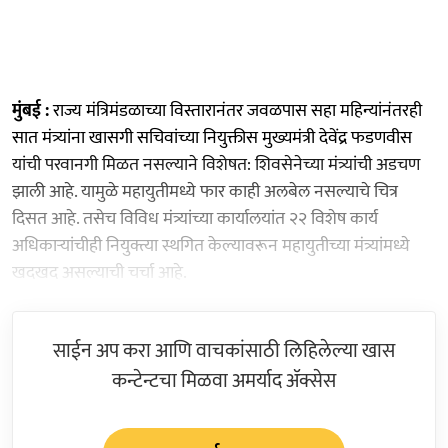
मुंबई :
राज्य मंत्रिमंडळाच्या विस्तारानंतर जवळपास सहा महिन्यांनंतरही
सात मंत्र्यांना खासगी सचिवांच्या नियुक्तीस मुख्यमंत्री देवेंद्र फडणवीस
यांची परवानगी मिळत नसल्याने विशेषत: शिवसेनेच्या मंत्र्यांची अडचण
झाली आहे. यामुळे महायुतीमध्ये फार काही अलबेल नसल्याचे चित्र
दिसत आहे. तसेच विविध मंत्र्यांच्या कार्यालयांत २२ विशेष कार्य
अधिकाऱ्यांचीही नियुक्त्या स्थगित केल्यावरून महायुतीच्या मंत्र्यांमध्ये
खदखद असल्याची चर्चा आहे.
साईन अप करा आणि वाचकांसाठी लिहिलेल्या खास
कन्टेन्टचा मिळवा अमर्याद ॲक्सेस