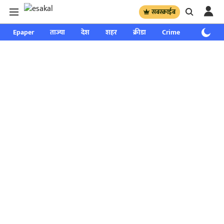
सबस्क्राईब
Epaper
ताज्या
देश
शहर
क्रीडा
Crime
साप्ताहिक