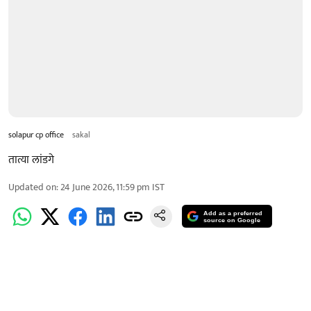
solapur cp office
sakal
तात्या लांडगे
Updated on
:
24 June 2026, 11:59 pm
IST
Add as a preferred
source on Google