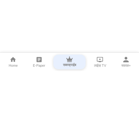
सबस्क्राईब
Home
E-Paper
लाईव्ह TV
सकाळ+
⌄
Marathi News