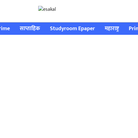
rime
साप्ताहिक
Studyroom Epaper
महाराष्ट्र
Pri