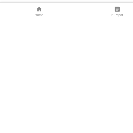
Home
E-Paper
Follow Us
Marathi News
Maharashtra N
Entertainment 
Sports News