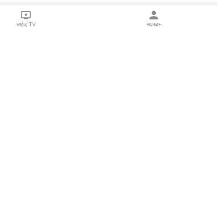
लाईव्ह TV
सकाळ+
l Programs
Print Products
Sakal Saptahik
hka
Family Doctor
 Crowdfunding
Sakal Publications
orm Pune India