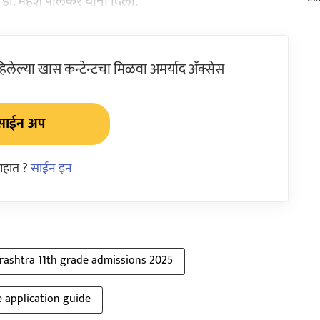
डॉ. महेश पालकर यांनी दिली.
ेल्या खास कन्टेन्टचा मिळवा अमर्याद ॲक्सेस
साईन अप
आहात ?
साईन इन
ashtra 11th grade admissions 2025
e application guide