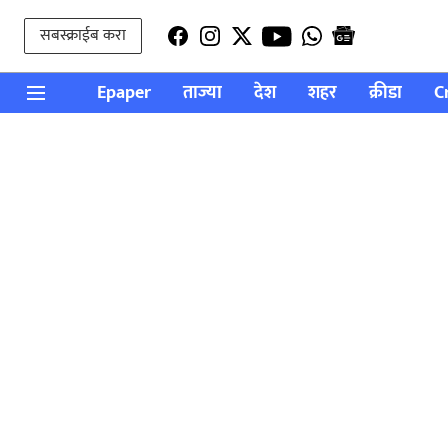
सबस्क्राईब करा
Epaper
ताज्या
देश
शहर
क्रीडा
C