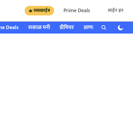
Prime Deals
साईन इन
सबस्क्राईब
me Deals
सकाळ मनी
प्रीमियर
आणखी
राशी भविष्य