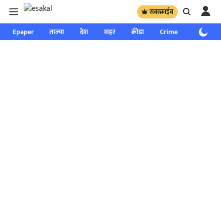
सबस्क्राईब
Epaper
ताज्या
देश
शहर
क्रीडा
Crime
साप्ताहिक