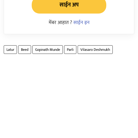
साईन अप
मेंबर आहात ?
साईन इन
Latur
Beed
Gopinath Munde
Parli
Vilasaro Deshmukh