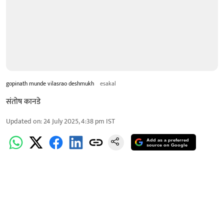
gopinath munde vilasrao deshmukh
esakal
संतोष कानडे
Updated on
:
24 July 2025, 4:38 pm
IST
Add as a preferred
source on Google