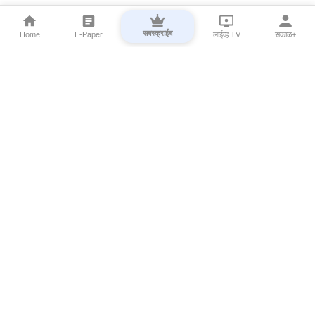
सबस्क्राईब
Home
E-Paper
लाईव्ह TV
सकाळ+
⌄
Marathi News
⌄
About Esakal
⌄
Digital Products
⌄
Sakal Programs
⌄
Print Products