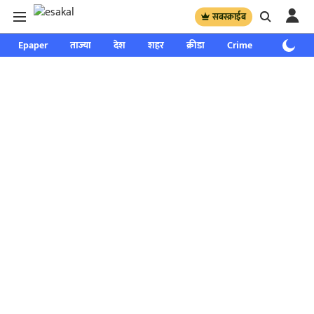
सबस्क्राईब
Epaper
ताज्या
देश
शहर
क्रीडा
Crime
साप्ताहिक