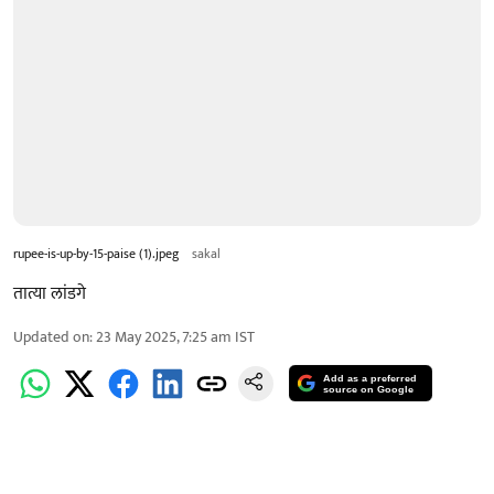
rupee-is-up-by-15-paise (1).jpeg
sakal
तात्या लांडगे
Updated on
:
23 May 2025, 7:25 am
IST
Add as a preferred
source on Google