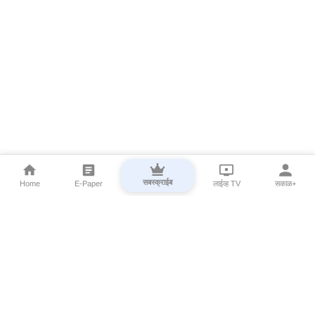
सबस्क्राईब
Home
E-Paper
लाईव्ह TV
सकाळ+