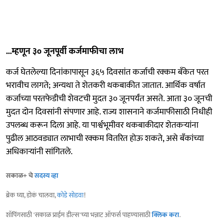
...म्हणून ३० जूनपूर्वी कर्जमाफीचा लाभ
कर्ज घेतलेल्या दिनांकापासून ३६५ दिवसांत कर्जाची रक्कम बँकेत परत
भरावीच लागते; अन्यथा ते शेतकरी थकबाकीत जातात. आर्थिक वर्षात
कर्जाच्या परतफेडीची शेवटची मुदत ३० जूनपर्यंत असते. आता ३० जूनची
मुदत दोन दिवसांनी संपणार आहे. राज्य शासनाने कर्जमाफीसाठी निधीही
उपलब्ध करून दिला आहे. या पार्श्वभूमीवर थकबाकीदार शेतकऱ्यांना
पुढील आठवड्यात लाभाची रक्कम वितरित होऊ शकते, असे बँकांच्या
अधिकाऱ्यांनी सांगितले.
सकाळ+ चे
सदस्य व्हा
ब्रेक घ्या, डोकं चालवा,
कोडे सोडवा
!
शॉपिंगसाठी 'सकाळ प्राईम डील्स'च्या भन्नाट ऑफर्स पाहण्यासाठी
क्लिक करा
.