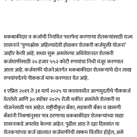
थकबाकीदार व कर्जाची नियमित परतफेड करणाऱ्या शेतकऱ्यांसाठी राज्य
शासनाने ‘पुण्यश्लोक अहिल्यादेवी होळकर शेतकरी कर्जमुक्ती योजना’
जाहीर केली आहे. सध्या सुरू असलेल्या अधिवेशनात शेतकरी
कर्जमाफीसाठी २० हजार ५५२ कोटी रुपयांचा निधी मंजूर करण्यात
आला आहे. कर्जमाफी योजनेअंतर्गत थकबाकीदार शेतकऱ्यांचे दोन लाख
रुपयांपर्यंतचे पीककर्ज माफ करण्यात येत आहे.
१ एप्रिल २०१९ ते ३१ मार्च २०२५ या कालावधीत अल्पमुदतीचे पीककर्ज
घेतलेले आणि ३० सप्टेंबर २०२५ रोजी थकीत असलेले शेतकरी या
योजनेसाठी पात्र आहेत. राष्ट्रीयीकृत बँका, सहकारी बँका व खासगी
बँकांनी निकषांनुसार पात्र ठरणाऱ्या थकबाकीदार शेतकऱ्यांच्या याद्या
शासनाकडे अपलोड केल्या आहेत. पुढील आठ ते दहा दिवसांत या
शेतकऱ्यांच्या कर्ज खात्यात कर्जमाफीची रक्कम वितरित होईल, असे