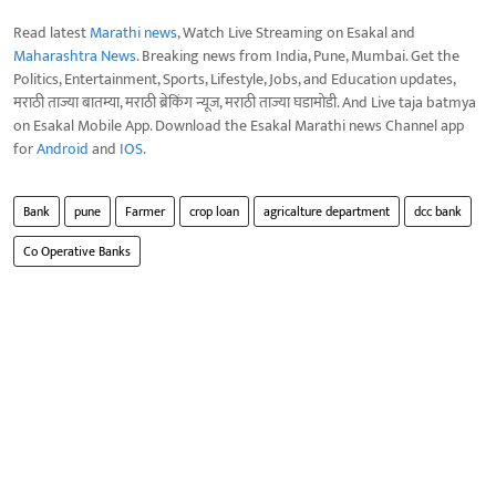
Read latest
Marathi news
, Watch Live Streaming on Esakal and
Maharashtra News
. Breaking news from India, Pune, Mumbai. Get the
Politics, Entertainment, Sports, Lifestyle, Jobs, and Education updates,
मराठी ताज्या बातम्या, मराठी ब्रेकिंग न्यूज, मराठी ताज्या घडामोडी. And Live taja batmya
on Esakal Mobile App. Download the Esakal Marathi news Channel app
for
Android
and
IOS
.
Bank
pune
Farmer
crop loan
agricalture department
dcc bank
Co Operative Banks