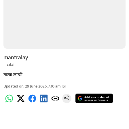
mantralay
sakal
तात्या लांडगे
Updated on
:
29 June 2026, 7:10 am
IST
Add as a preferred
source on Google