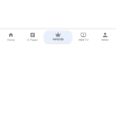
सबस्क्राईब
Home
E-Paper
लाईव्ह TV
सकाळ+
⌄
Marathi News
⌄
About Esakal
⌄
Digital Products