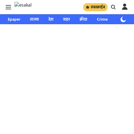
सबस्क्राईब
Epaper
ताज्या
देश
शहर
क्रीडा
Crime
साप्ताहिक