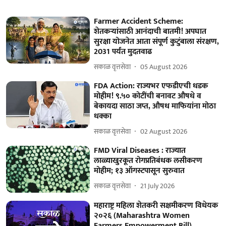
Farmer Accident Scheme:
शेतकऱ्यांसाठी आनंदाची बातमी! अपघात
सुरक्षा योजनेत आता संपूर्ण कुटुंबाला संरक्षण,
2031 पर्यंत मुदतवाढ
सकाळ वृत्तसेवा
05 August 2026
FDA Action: राज्यभर एफडीएची धडक
मोहीम! ९.५० कोटींची बनावट औषधे व
बेकायदा साठा जप्त, औषध माफियांना मोठा
धक्का
सकाळ वृत्तसेवा
02 August 2026
FMD Viral Diseases : राज्यात
लाळ्याखुरकूत रोगप्रतिबंधक लसीकरण
मोहीम; १३ ऑगस्टपासून सुरुवात
सकाळ वृत्तसेवा
21 July 2026
महाराष्ट्र महिला शेतकरी सक्षमीकरण विधेयक
२०२६ (Maharashtra Women
Farmers Empowerment Bill)