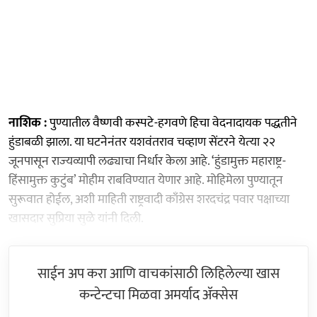
नाशिक :
पुण्यातील वैष्णवी कस्पटे-हगवणे हिचा वेदनादायक पद्धतीने
हुंडाबळी झाला. या घटनेनंतर यशवंतराव चव्‍हाण सेंटरने येत्‍या २२
जूनपासून राज्‍यव्‍यापी लढ्याचा निर्धार केला आहे. ‘हुंडामुक्त महाराष्ट्र-
हिंसामुक्त कुटुंब’ मोहीम राबविण्यात येणार आहे. मोहिमेला पुण्यातून
सुरूवात होईल, अशी माहिती राष्ट्रवादी काँग्रेस शरदचंद्र पवार पक्षाच्या
खासदार सुप्रिया सुळे यांनी दिली.
साईन अप करा आणि वाचकांसाठी लिहिलेल्या खास
कन्टेन्टचा मिळवा अमर्याद ॲक्सेस