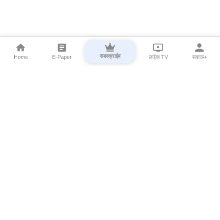
सबस्क्राईब
Home
E-Paper
लाईव्ह TV
सकाळ+
⌄
Marathi News
⌄
About Esakal
⌄
Digital Products