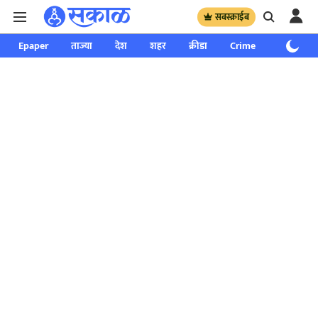
सबस्क्राईब
Epaper
ताज्या
देश
शहर
क्रीडा
Crime
साप्ताहिक