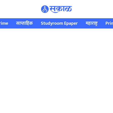
rime
साप्ताहिक
Studyroom Epaper
महाराष्ट्र
Pri