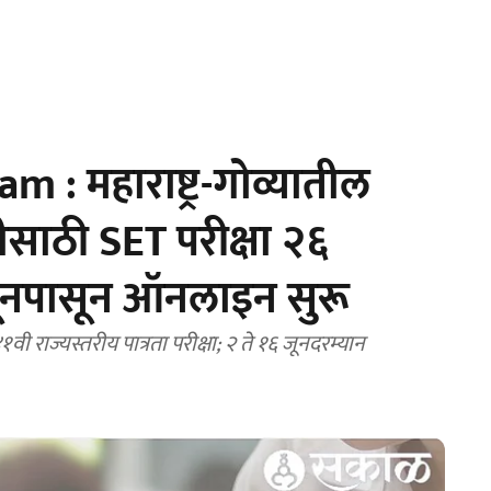
: महाराष्ट्र-गोव्यातील
ीसाठी SET परीक्षा २६
२ जूनपासून ऑनलाइन सुरू
१वी राज्यस्तरीय पात्रता परीक्षा; २ ते १६ जूनदरम्यान