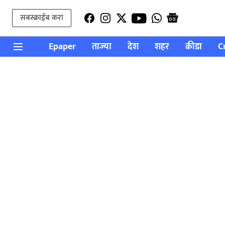
सबस्क्राईब करा
Epaper
ताज्या
देश
शहर
क्रीडा
C