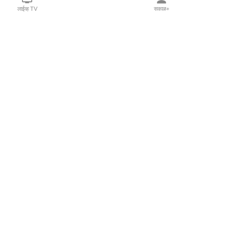
लाईव्ह TV
सकाळ+
l Programs
Print Products
Sakal Saptahik
hka
Family Doctor
 Crowdfunding
Sakal Publications
orm Pune India