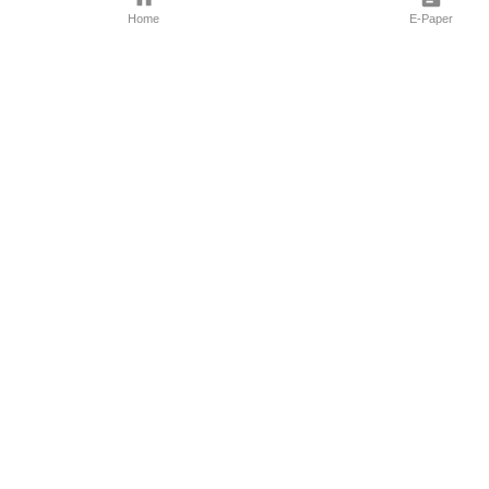
Home
E-Paper
Follow Us
Marathi News
Maharashtra N
Entertainment 
Sports News
Mumbai News