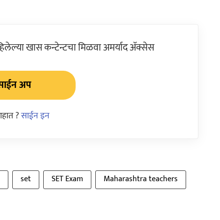
ेल्या खास कन्टेन्टचा मिळवा अमर्याद ॲक्सेस
साईन अप
आहात ?
साईन इन
set
SET Exam
Maharashtra teachers