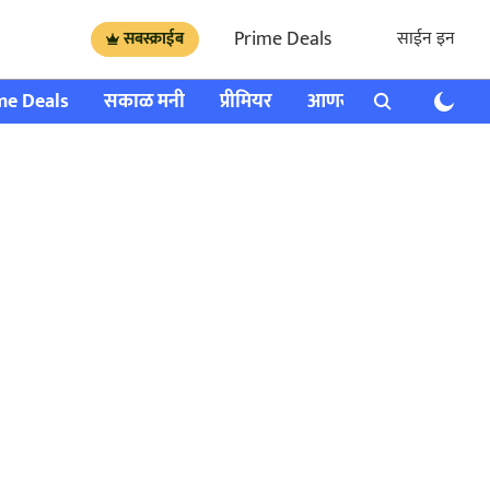
Prime Deals
साईन इन
सबस्क्राईब
me Deals
सकाळ मनी
प्रीमियर
आणखी
राशी भविष्य