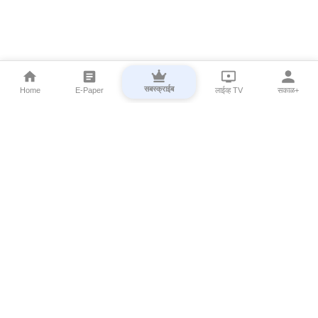
सबस्क्राईब
Home
E-Paper
लाईव्ह TV
सकाळ+
⌄
Marathi News
⌄
About Esakal
⌄
Digital Products