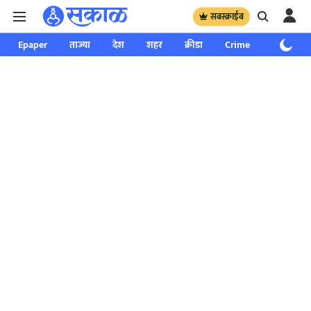
सबस्क्राईब
Epaper
ताज्या
देश
शहर
क्रीडा
Crime
साप्ताहिक