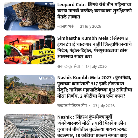
Leopard Cub : शिंगवे येथे तीन महिन्यांचा
बछडा मानवी वस्तीत; बछड्याला सुरक्षितपणे
घेतले ताब्यात
नवनाथ भेके
21 July 2026
Simhastha Kumbh Mela : सिंहस्थात
इंधनटंचाई चालणार नाही! जिल्हाधिकाऱ्यांचे
निर्देश; पेट्रोल-डिझेल, गॅसपुरवठ्याचा ठोस
आराखडा सादर करा
सकाळ वृत्तसेवा
17 July 2026
Nashik Kumbh Mela 2027 : कुंभमेळा,
पुलाच्या कामांसाठी 517 झाडे तोडण्यास
मंजुरी; नाशिक महापालिकेच्या वृक्ष समितीचा
मोठा निर्णय, 2 कोटींचा मेगा प्लॅन काय?
सकाळ डिजिटल टीम
03 July 2026
Nashik : सिंहस्थ कुंभमेळ्यापूर्वी
त्र्यंबकेश्वरमध्ये मोठी तयारी! पेशवेकालीन
कुशावर्त तीर्थातील तुटलेल्या पायऱ्या-दगड
बदलणार, 18 कोटींचा प्रकल्प नेमका आहे