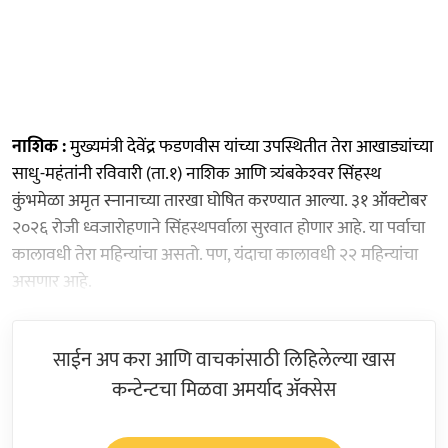
नाशिक :
मुख्यमंत्री देवेंद्र फडणवीस यांच्या उपस्थितीत तेरा आखाड्यांच्या
साधु-महंतांनी रविवारी (ता.१) नाशिक आणि त्र्यंबकेश्‍वर सिंहस्थ
कुंभमेळा अमृत स्नानाच्या तारखा घोषित करण्यात आल्या. ३१ ऑक्टोबर
२०२६ रोजी ध्वजारोहणाने सिंहस्थपर्वाला सुरवात होणार आहे. या पर्वाचा
कालावधी तेरा महिन्यांचा असतो. पण, यंदाचा कालावधी २२ महिन्यांचा
असणार आहे.
साईन अप करा आणि वाचकांसाठी लिहिलेल्या खास
कन्टेन्टचा मिळवा अमर्याद ॲक्सेस