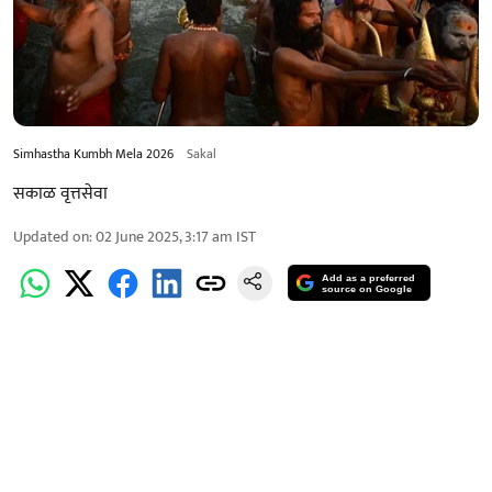
Simhastha Kumbh Mela 2026
Sakal
सकाळ वृत्तसेवा
Updated on
:
02 June 2025, 3:17 am
IST
Add as a preferred
source on Google