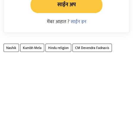
साईन अप
मेंबर आहात ?
साईन इन
Nashik
Kumbh Mela
Hindu religion
CM Devendra Fadnavis