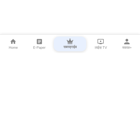
सबस्क्राईब
Home
E-Paper
लाईव्ह TV
सकाळ+
⌄
Marathi News
⌄
About Esakal
⌄
Digital Products