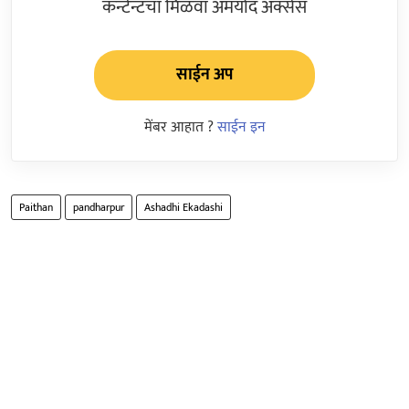
कन्टेन्टचा मिळवा अमर्याद ॲक्सेस
साईन अप
मेंबर आहात ?
साईन इन
Paithan
pandharpur
Ashadhi Ekadashi