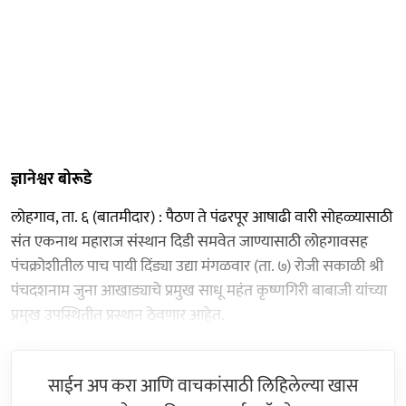
ज्ञानेश्वर बोरूडे
लोहगाव, ता. ६ (बातमीदार) : पैठण ते पंढरपूर आषाढी वारी सोहळ्यासाठी
संत एकनाथ महाराज संस्थान दिडी समवेत जाण्यासाठी लोहगावसह
पंचक्रोशीतील पाच पायी दिंड्या उद्या मंगळवार (ता. ७) रोजी सकाळी श्री
पंचदशनाम जुना आखाड्याचे प्रमुख साधू महंत कृष्णगिरी बाबाजी यांच्या
प्रमुख उपस्थितीत प्रस्थान ठेवणार आहेत.
साईन अप करा आणि वाचकांसाठी लिहिलेल्या खास