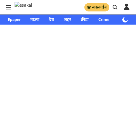
सबस्क्राईब
Epaper
ताज्या
देश
शहर
क्रीडा
Crime
साप्ताहिक