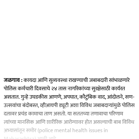
जळगाव :
कायदा आणि सुव्यवस्था राखण्याची जबाबदारी सांभाळणारे
पोलिस कर्मचारी दिवसाचे २४ तास नागरिकांच्या सुरक्षेसाठी कार्यरत
असतात. गुन्हे उघडकीस आणणे, अपघात, कौटुंबिक वाद, आंदोलने, सण-
उत्सवांचा बंदोबस्त, व्हीआयपी ड्यूटी अशा विविध जबाबदाऱ्यांमुळे पोलिस
दलावर प्रचंड कामाचा ताण असतो. या सततच्या तणावाचा परिणाम
त्यांच्या मानसिक आणि शारीरिक आरोग्यावर होत असल्याची बाब विविध
अभ्यासांतून समोर (police mental health issues in
Maharashtra) आली आहे.