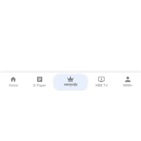
सबस्क्राईब
Home
E-Paper
लाईव्ह TV
सकाळ+