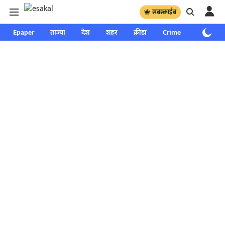
सबस्क्राईब
Epaper
ताज्या
देश
शहर
क्रीडा
Crime
साप्ताहिक