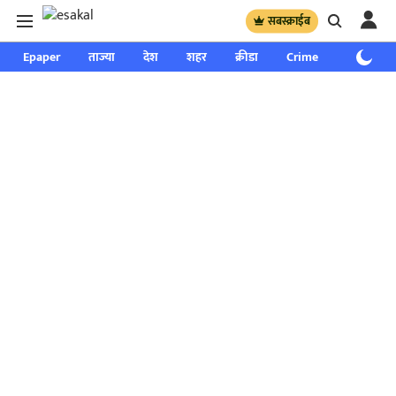
सबस्क्राईब
Epaper
ताज्या
देश
शहर
क्रीडा
Crime
साप्ताहिक