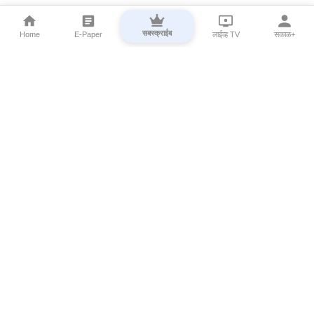
सबस्क्राईब
Home
E-Paper
लाईव्ह TV
सकाळ+
⌄
Marathi News
⌄
About Esakal
⌄
Digital Products
⌄
Sakal Programs
⌄
Print Products