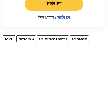
साईन अप
मेंबर आहात ?
साईन इन
Nashik
Kumbh Mela
CM Devendra Fadnavis
Government