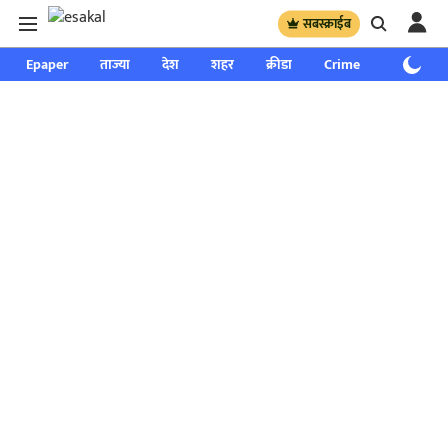
सबस्क्राईब
Epaper
ताज्या
देश
शहर
क्रीडा
Crime
साप्ताहिक