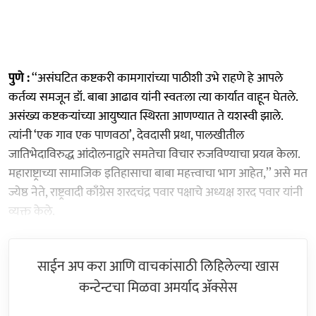
पुणे :
‘‘असंघटित कष्टकरी कामगारांच्या पाठीशी उभे राहणे हे आपले
कर्तव्य समजून डॉ. बाबा आढाव यांनी स्वतःला त्या कार्यात वाहून घेतले.
असंख्य कष्टकऱ्यांच्या आयुष्यात स्थिरता आणण्यात ते यशस्वी झाले.
त्यांनी ‘एक गाव एक पाणवठा’, देवदासी प्रथा, पालखीतील
जातिभेदाविरुद्ध आंदोलनाद्वारे समतेचा विचार रुजविण्याचा प्रयत्न केला.
महाराष्ट्राच्या सामाजिक इतिहासाचा बाबा महत्त्वाचा भाग आहेत,’’ असे मत
ज्येष्ठ नेते, राष्ट्रवादी काँग्रेस शरदचंद्र पवार पक्षाचे अध्यक्ष शरद पवार यांनी
व्यक्त केले.
साईन अप करा आणि वाचकांसाठी लिहिलेल्या खास
कन्टेन्टचा मिळवा अमर्याद ॲक्सेस