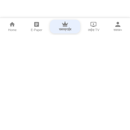
सबस्क्राईब
Home
E-Paper
लाईव्ह TV
सकाळ+
⌄
Marathi News
⌄
About Esakal
⌄
Digital Products
⌄
Sakal Programs