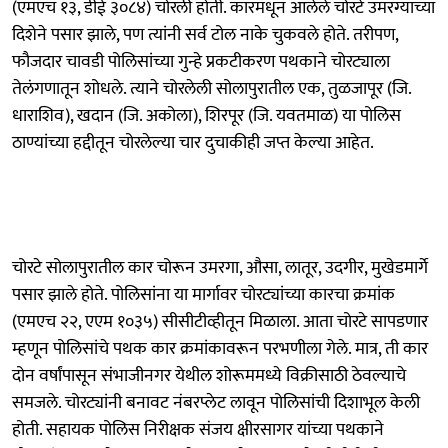
(एमएच १३, डीई ३०८४) चोरली होती. कारमधून आलेले चोरटे उमरग्याच्या
दिशेने पसार झाले, पण त्यांनी सर्व टोल नाके चुकवले होते. तरीपण,
फौजदार चावडी पोलिसांच्या गुन्हे प्रकटीकरण पथकाने चोरट्याला
तेलंगणातून शोधले. त्याने चोरलेली सोलापुरातील एक, तुळजापूर (जि.
धाराशिव), खदान (जि. अकोला), शिरपूर (जि. यवतमाळ) या पोलिस
ठाण्यांच्या हद्दीतून चोरलेल्या चार दुचाकीही जप्त केल्या आहेत.
चोरटे सोलापुरातील कार चोरून उमरगा, औसा, लातूर, उदगीर, मुखेडमार्गे
पसार झाले होते. पोलिसांना या मार्गावर चोरट्यांच्या कारचा क्रमांक
(एमएच २२, एएम १०३५) सीसीटीव्हीतून मिळाला. आता चोरटे सापडणार
म्हणून पोलिसांचे पथक कार क्रमांकावरून परभणीला गेले. मात्र, ती कार
दोन वर्षांपासून संभाजीनगर येथील शोरूममध्ये विक्रीसाठी ठेवल्याचे
समजले. चोरट्यांनी बनावट नंबरप्लेट लावून पोलिसांची दिशाभूल केली
होती. सहायक पोलिस निरीक्षक संजय क्षीरसागर यांच्या पथकाने