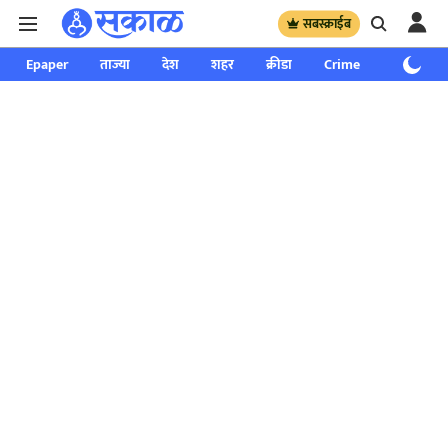
सबस्क्राईब
Epaper
ताज्या
देश
शहर
क्रीडा
Crime
साप्ताहिक