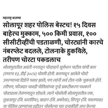
महाराष्ट्र बातम्या
सोलापूर शहर पोलिस बेस्टच! १५ दिवस
बाहेरच मुक्काम, ५०० किमी प्रवास, १००
सीसीटीव्हींची पडताळणी, चोरट्यांनी कारचे
नंबरप्लेट बदलले, टोलनाके हुकविले,
तरीपण चोरटा पकडलाच
सोलापुरातील अवंती नगरातून चोरट्याने सूर्यभान पाटील यांची कार
(एमएच १३, डीई ३०८४) चोरली होती. कारमधून आलेले चोरटे
उमरग्याच्या दिशेने पसार झाले, पण त्यांनी सर्व टोल नाके चुकवले होते.
तरीपण, फौजदार चावडी पोलिसांच्या गुन्हे प्रकटीकरण पथकाने
चोरट्याला तेलंगणातून शोधले. त्याने चोरलेली सोलापुरातील एक,
तुळजापूर (जि. धाराशिव), खदान (जि. अकोला), शिरपूर (जि. यवतमाळ)
या पोलिस ठाण्यांच्या हद्दीतून चोरलेल्या चार दुचाकीही जप्त केल्या