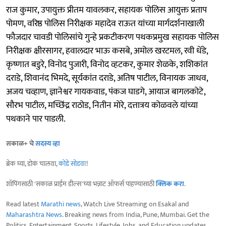
राज कुमार, उपायुक्त प्रीतम यावलकर, सहायक पोलिस आयुक्त प्रताप
पोमण, वरिष्ठ पोलिस निरीक्षक महादेव राऊत यांच्या मार्गदर्शनाखाली
फौजदार चावडी पोलिसांचे गुन्हे प्रकटीकरण पथकप्रमुख सहायक पोलिस
निरीक्षक क्षीरसागर, हवालदार भाऊ कसबे, अमोल खरटमल, रवी धेंडे,
कृष्णात बडुरे, विनोद पुजारी, विनोद व्हटकर, कुमार शेळके, शशिकांत
दराडे, शिवानंद भिमदे, सूर्यकांत दराडे, अतिष पाटील, विनायक जाधव,
अजय चव्हाण, ज्ञानेश्वर गायकवाड, पंकज घाडगे, आयाज बागलकोटे,
सौरभ पाटील, मच्छिंद्र राठोड, नितीन मोरे, दत्तात्रय कोळवले यांच्या
पथकाने पार पाडली.
सकाळ+ चे
सदस्य व्हा
ब्रेक घ्या, डोकं चालवा,
कोडे सोडवा
!
शॉपिंगसाठी 'सकाळ प्राईम डील्स'च्या भन्नाट ऑफर्स पाहण्यासाठी
क्लिक करा
.
Read latest
Marathi news
, Watch Live Streaming on Esakal and
Maharashtra News
. Breaking news from India, Pune, Mumbai. Get the
Politics, Entertainment, Sports, Lifestyle, Jobs, and Education updates,