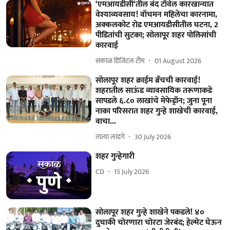
‘एमआयडीसी‘तील बंद टॉवेल कारखान्यात
वेश्याव्यवसाय! वॉचमन महिलेचा कारनामा,
अक्कलकोट रोड एमआयडीसीतील घटना, 2
पीडितांची सुटका; सोलापूर शहर पोलिसांची
कारवाई
सकाळ डिजिटल टीम
01 August 2026
सोलापूर शहर क्राईम ब्रॅंचची कारवाई!
शहरातील साऊंड व्यावसायिक तरूणाकडे
सापडले ६.८० लाखांचे मेफेड्रॉन; जुना पूना
नाका परिसरात शहर गुन्हे शाखेची कारवाई,
वाचा...
तात्या लांडगे
30 July 2026
शहर गुन्हेगारी
CD
15 July 2026
सोलापूर शहर गुन्हे शाखेने पकडले! ४०
दुचाकी चोरणारा चोरटा जेरबंद; हेल्मेट घेऊन