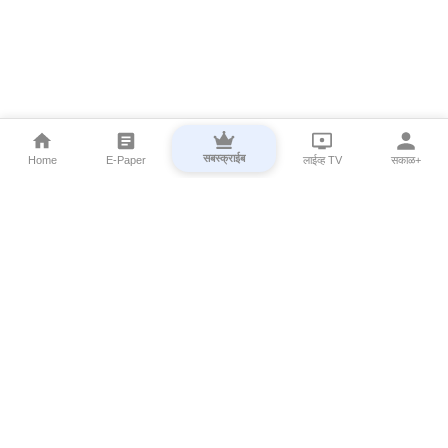
सबस्क्राईब
Home
E-Paper
लाईव्ह TV
सकाळ+
⌄
Marathi News
⌄
About Esakal