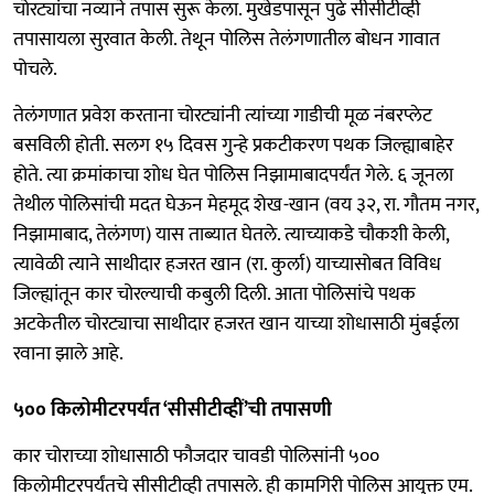
चोरट्यांचा नव्याने तपास सुरू केला. मुखेडपासून पुढे सीसीटीव्ही
तपासायला सुरवात केली. तेथून पोलिस तेलंगणातील बोधन गावात
पोचले.
तेलंगणात प्रवेश करताना चोरट्यांनी त्यांच्या गाडीची मूळ नंबरप्लेट
बसविली होती. सलग १५ दिवस गुन्हे प्रकटीकरण पथक जिल्ह्याबाहेर
होते. त्या क्रमांकाचा शोध घेत पोलिस निझामाबादपर्यंत गेले. ६ जूनला
तेथील पोलिसांची मदत घेऊन मेहमूद शेख-खान (वय ३२, रा. गौतम नगर,
निझामाबाद, तेलंगण) यास ताब्यात घेतले. त्याच्याकडे चौकशी केली,
त्यावेळी त्याने साथीदार हजरत खान (रा. कुर्ला) याच्यासोबत विविध
जिल्ह्यांतून कार चोरल्याची कबुली दिली. आता पोलिसांचे पथक
अटकेतील चोरट्याचा साथीदार हजरत खान याच्या शोधासाठी मुंबईला
रवाना झाले आहे.
५०० किलोमीटरपर्यंत ‘सीसीटीव्हीं’ची तपासणी
कार चोराच्या शोधासाठी फौजदार चावडी पोलिसांनी ५००
किलोमीटरपर्यंतचे सीसीटीव्ही तपासले. ही कामगिरी पोलिस आयुक्त एम.