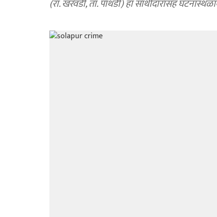
(रा. खरवंडी, ता. पाथर्डी) हा साथीदारांसह घटनास्थ