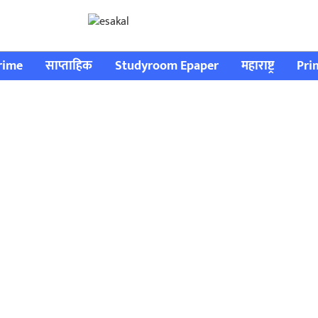
rime
साप्ताहिक
Studyroom Epaper
महाराष्ट्र
Pri