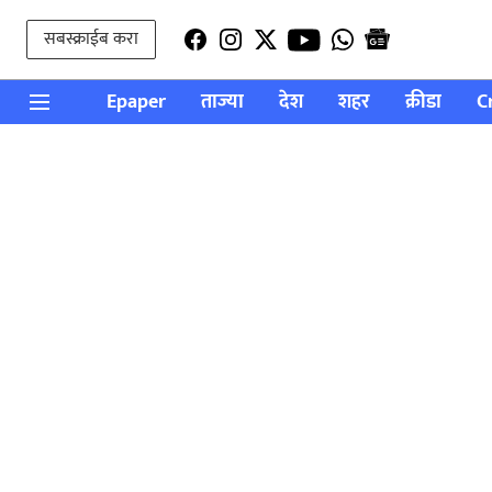
सबस्क्राईब करा
Epaper
ताज्या
देश
शहर
क्रीडा
C