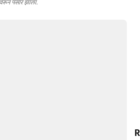
ळावरून पसार झाला.
R