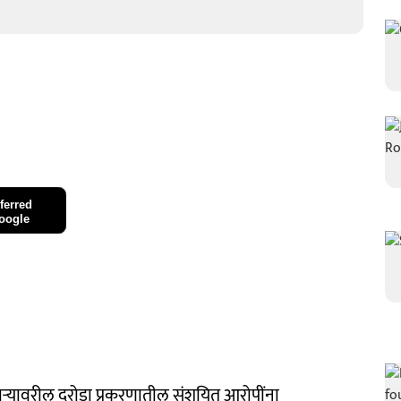
ferred
oogle
पाऱ्यावरील दरोडा प्रकरणातील संशयित आरोपींना