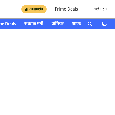
Prime Deals
साईन इन
सबस्क्राईब
me Deals
सकाळ मनी
प्रीमियर
आणखी
राशी भविष्य