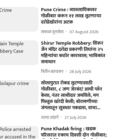
Pune Crime : व्यावसायिकावर
गोळीबार करून ११ लाख लुटणाऱ्या
दरोडेखोरांना अटक
सकाळ वृत्तसेवा
07 August 2026
Shirur Temple Robbery: शिरूर
जैन मंदिर दरोडा प्रकरणी तिघांना २५
महिन्यांचा कठोर कारावास; भाविकांत
समाधान
नितीन बारवकर
28 July 2026
सोलापुरात रोकड लुटण्यासाठी
गोळीबार, ८ जण जेरबंद! आधी प्लॅन
केला, नंतर साथीदार जमविले, मग
पिस्तूल खरेदी केली; बोरामणीच्या
जंगलातून सूत्रधार पकडला, वाचा...
तात्या लांडगे
27 July 2026
Pune Khadak firing : खडक
परिसरात एकाच दिवशी दोन गोळीबार;