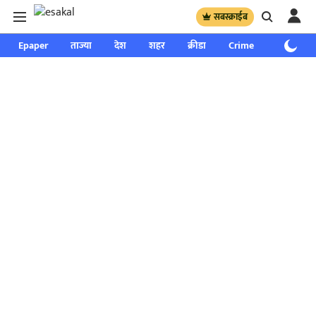
सबस्क्राईब
Epaper
ताज्या
देश
शहर
क्रीडा
Crime
साप्ताहिक