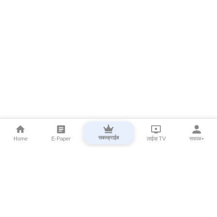
सबस्क्राईब
Home
E-Paper
लाईव्ह TV
सकाळ+