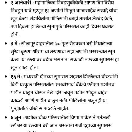
२ जानेवारी :
महापालिका निवडणुकीवेळी आपण बिनविरोध
निवडून यावे म्हणून ११ जणांनी मिळून बाळासाहेब सरवदे यांचा
खून केला. संशयितांना पोलिसांनी काही तासांत जेरबंद केले,
पण दिवसा झालेल्या खुनामुळे परिसरात काही दिवस घबराट
होती.
३ मे :
सोलापूर शहरातील ७० फूट रोडवरून घरी निघालेल्या
सुरेश कृष्णा श्रीराम या तरुणाचा सहा जणांनी भररस्त्यात खून
केला. या रस्त्यावर वर्दळ असताना सकाळी नऊच्या सुमारास हा
खून झाला होता.
१६ मे :
मध्यरात्री दोनच्या सुमारास शहरात शिरलेल्या चोरट्यांनी
विडी घरकुल परिसरातील ‘एसबीआय’ बँकेचे एटीएम मशीनच
गाडीत घालून चोरून नेले. दोर लावून मशीन ओढून बाहेर
काढली आणि गाडीत घालून नेली. पोलिसांना अजूनही या
गुन्ह्यातील चोरटे सापडलेले नाहीत.
६ जून :
अशोक चौक परिसरातील चिप्पा मार्केट ते पतंजली
स्टोअर या रस्त्याने घरी जात असताना रात्री दहाच्या सुमारास