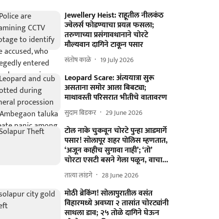
Jewellery Heist: राहूतील नीलकंठ
ज्वेलर्स फोडण्याचा प्रयत्न फसला;
तरुणाच्या प्रसंगावधानाने चोरटे
मौल्यवान दागिने टाकून पसार
संतोष काळे
19 July 2026
Leopard Scare: अंत्ययात्रा सुरू
असताना समोर आला बिबट्या;
माथावस्ती परिसरात भीतीचे वातावरण
सुदाम बिडकर
29 June 2026
टोल नाके चुकवून चोरटे पुन्हा आडमार्गे
पसार! सोलापूर शहर पोलिस म्हणतात,
‘अजून काहीच सुगावा नाही’; ‘तो’
चोरटा एसटी बसने गेला पळून, वाचा...
तात्या लांडगे
28 June 2026
मोठी ब्रेकिंग! सोलापुरातील वसंत
विहारमध्ये अवघ्या २ तासांत चोरट्यांनी
साधला डाव; २५ तोळे दागिने घेऊन