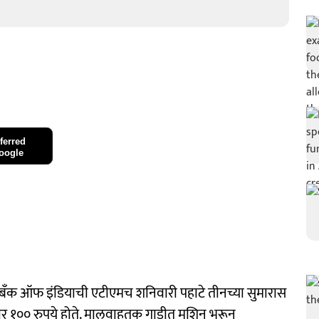
ferred
oogle
बॅंक ऑफ इंडियाची एटीएमच शनिवारी पहाटे तीनच्या सुमारास
ार १०० रुपये होते. मालवाहतूक गाडीत मशिन भरून