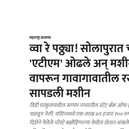
महाराष्ट्र बातम्या
व्वा रे पठ्ठ्या! सोलापुरात
'एटीएम' ओढले अन्‌ मशी
वापरून गावागावातील रस्
सापडली मशीन
विडी घरकुलमधील सग्गम नगरातील स्टेट बॅंक ऑफ इं
पळवून नेली. मशिनमध्ये एक लाख ७९ हजार १०० रुपये 
दिशेने गेलेले चोरटे बक्षीहिप्परगा येथील शेतात थांबल