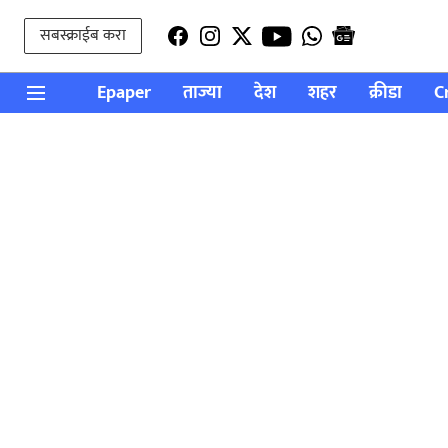
सबस्क्राईब करा
Epaper
ताज्या
देश
शहर
क्रीडा
C