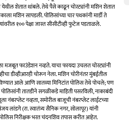
परगा येथील शेतात थांबले. तेथे पैसे काढून चोरट्यांनी मशिन शेतात
थकाला मशिन सापडली. पोलिसांच्या चार पथकांनी मार्डी ते
्त्यांवरील १०० पेक्षा जास्त सीसीटीव्ही फुटेज पडताळले.
ला मजबूत फाउंडेशन नव्हते. याचा फायदा उचलत चोरट्यांनी
्हीचा डीव्हीआरही चोरून नेला. मशिन चोरीनंतर मुंबईतील
कळविण्यात आले आणि सातव्या मिनिटांत पोलिस तेथे पोचले; पण
नंतर पोलिसांनी तातडीने सगळीकडे माहिती पसरविली, नाकाबंदी
ूला नंबरप्लेट नव्हता, समोरील बाजूची नंबरप्लेट लाईटच्या
 लांडगे (रा. स्वातंत्र्य सैनिक नगर, सोलापूर) यांनी
 पोलिस निरीक्षक भरत चंदनशिव तपास करीत आहेत.