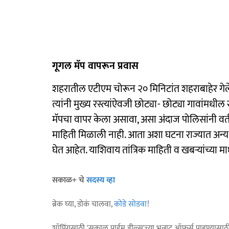
गूगल मॅप वापरून प्रवास
शहरातील एटीएम चोरून २० मिनिटांत शहराबाहेर गेलेले 
त्यांनी मुख्य रस्त्यांऐवजी छोट्या- छोट्या गावांमधील
मॅपचा वापर केला असावा, असा अंदाज पोलिसांनी वर्त
माहिती मिळाली नाही. आता अशा घटना राज्यात अन्य 
घेत आहेत. याशिवाय तांत्रिक माहिती व खबऱ्यांच्या म
सकाळ+ चे
सदस्य व्हा
ब्रेक घ्या, डोकं चालवा,
कोडे सोडवा
!
शॉपिंगसाठी 'सकाळ प्राईम डील्स'च्या भन्नाट ऑफर्स पाहण्यासा