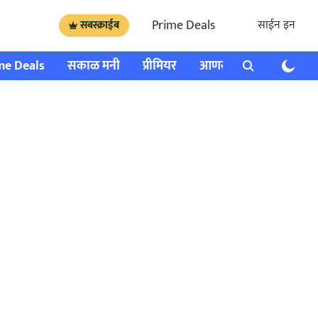
Prime Deals
साईन इन
सबस्क्राईब
me Deals
सकाळ मनी
प्रीमियर
आणखी
राशी भविष्य