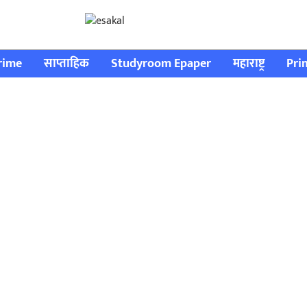
rime
साप्ताहिक
Studyroom Epaper
महाराष्ट्र
Pri