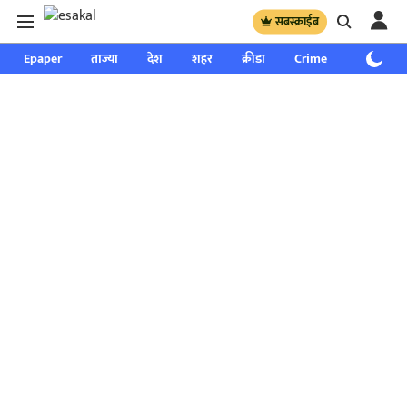
सबस्क्राईब
Epaper
ताज्या
देश
शहर
क्रीडा
Crime
साप्ताहिक