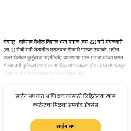
गंगापूर - वाहेगाव येथील विशाल भरत मनाळ (वय-22) याने मंगळवारी
(ता. 2) रोजी रात्री शेतातील घराजवळ टोकाचे पाऊल उचलले. अडीच
एकर शेतीवर कुटुंबाचा उदरनिर्वाह चालणाऱ्या भरत मनाळ यांच्या घरात
गेल्या वर्षी मुलीच्या लग्नानंतर आर्थिक ताण वाढला होता. याच तणावातून
विशालने हे टोकाचे पाऊल उचलल्याचे समजते.
साईन अप करा आणि वाचकांसाठी लिहिलेल्या खास
कन्टेन्टचा मिळवा अमर्याद ॲक्सेस
साईन अप