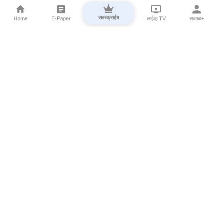
सबस्क्राईब
Home
E-Paper
लाईव्ह TV
सकाळ+
⌄
Marathi News
⌄
About Esakal
⌄
Digital Products
⌄
Sakal Programs
⌄
Print Products