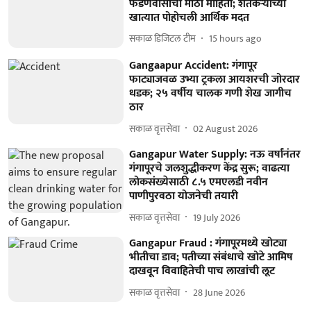
फडणवीसांची मोठी माहिती; शेतकऱ्यांच्या
खात्यात पोहोचली आर्थिक मदत
सकाळ डिजिटल टीम
15 hours ago
Gangaapur Accident: गंगापूर
फाट्याजवळ उभ्या ट्रकला आयशरची जोरदार
धडक; २५ वर्षीय चालक गणी शेख जागीच
ठार
सकाळ वृत्तसेवा
02 August 2026
Gangapur Water Supply: नऊ वर्षांनंतर
गंगापूरचे जलशुद्धीकरण केंद्र सुरू; वाढत्या
लोकसंख्येसाठी ८.५ एमएलडी नवीन
पाणीपुरवठा योजनेची तयारी
सकाळ वृत्तसेवा
19 July 2026
Gangapur Fraud : गंगापूरमध्ये खोट्या
भीतीचा डाव; पतीच्या संबंधाचे खोटे आमिष
दाखवून विवाहितेची पाच लाखांची लूट
सकाळ वृत्तसेवा
28 June 2026