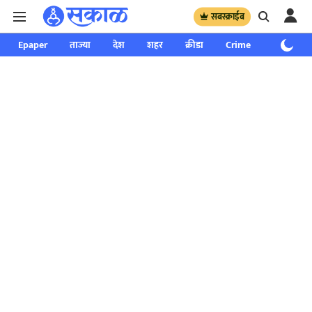
सबस्क्राईब
Epaper
ताज्या
देश
शहर
क्रीडा
Crime
साप्ताहिक