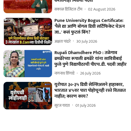
करतानाही मिळवा पदवी
सकाळ डिजिटल टीम
02 August 2026
Pune University Bogus Certificate:
'पैसे द्या आणि बोगस डिग्री सर्टिफिकेट घेऊन
जा..' कसं फुटलं बिंग?
अक्षता पांढरे
30 July 2026
Rupali Dhamdhere PhD : तळेगाव
ढमढेरेच्या रूपाली ढमढेरे यांना सावित्रीबाई
फुले पुणे विद्यापीठाची पीएच.डी. पदवी जाहीर
नागनाथ शिंगाडे
26 July 2026
युरोपात ३०-३५ डिग्री सेल्सिअसने हाहाकार,
भारतात ४५वर पारा पोहोचूनही रस्ते वितळत
नाहीत; कारण काय?
सूरज यादव
01 July 2026