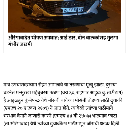
औरंगाबादेत भीषण अपघात; आई ठार, दोन बालकांसह मुलगा
गंभीर जखमी
मात्र उपचारादरम्यान रोहन आगलावे या तरुणाचा मृत्यू झाला. दुसऱ्या
घटनेत मन्सुरखा महेबुबखा प़ठाण (वय ६०, राहणार आडुळ बु. ता.पैठण)
है आडुळहुन कुंभेफळ येथे मोसंबी बागेच्या मोसंबी तोडण्यासाठी दुचाकी
(एमएच २० ए एक्स २१०९) ने जात होते. त्यावेळी त्यांच्या पाठीमागे
भरधाव वेगाने जाणारी कारने (एमएच ४४ बी २४०७) भालगाव फाटा
(ता.औरंगाबाद) येथे त्यांच्या दुचाकीला पाठीमागून जोराची धडक दिली.