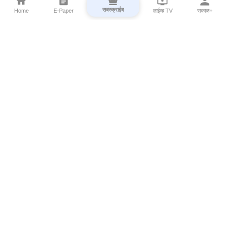
सबस्क्राईब
Home
E-Paper
लाईव्ह TV
सकाळ+
⌄
Marathi News
⌄
About Esakal
⌄
Digital Products
⌄
Sakal Programs
⌄
Print Products