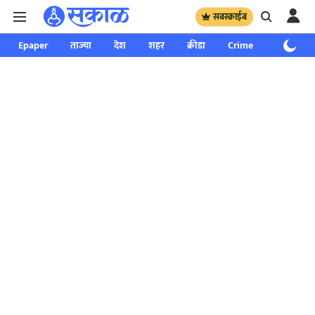
सबस्क्राईब
Epaper
ताज्या
देश
शहर
क्रीडा
Crime
साप्ताहिक