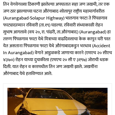
तिन वेगवेगळ्या ठिकाणी झालेल्या अपघातात सहा जण जखमी, तर एक
जण ठार झाल्याच्या घटना औरंगाबाद-सोलापुर राष्ट्रीय महामार्गावरील
(Aurangabad-Solapur Highway) भालगाव फाटा ते पिंपळगाव
फाट्यादरम्यान रविवारी (ता.१९) घडल्या. रविवारी संध्याकाळी रोहन
सुभाष आगलावे (वय २०, रा. पांढरी, ता.औरंगाबाद) (Aurangabad) हा
तरुण पिंपळगाव फाटा येथे मित्राच्या वाढदिवसाचा केक कापून घरी परत
येत असताना पिंपळगाव फाटा येथे औरंगाबादकडुन भरधाव (Accident
In Aurangabad) वेगाने आडुळकडे जाणाऱ्या कारने (एमएच २० सीएच
४३७०) रोहन याच्या दुचाकीला (एमएच २० सी ए ३१९७) जोराची धडक
दिली. यात रोहन व कारमधील तिन जण जखमी झाले. जखमींना
औरंगाबाद येथे हलविण्यात आले.