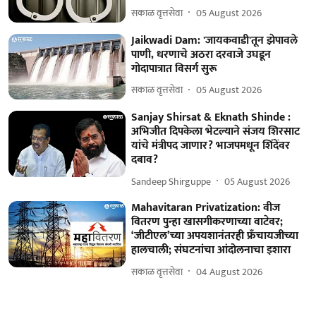
सकाळ वृत्तसेवा
05 August 2026
Jaikwadi Dam: 'जायकवाडी'तून झेपावले
पाणी, धरणाचे अठरा दरवाजे उघडून
गोदापात्रात विसर्ग सुरू
सकाळ वृत्तसेवा
05 August 2026
Sanjay Shirsat & Eknath Shinde :
अभिजीत दिपकेला भेटल्याने संजय शिरसाट
यांचे मंत्रीपद जाणार? भाजपमधून शिंदेंवर
दबाव?
Sandeep Shirguppe
05 August 2026
Mahavitaran Privatization: वीज
वितरण पुन्हा खासगीकरणाच्या वाटेवर;
‘जीटीएल’च्या अपयशानंतरही फ्रँचायजीच्या
हालचाली; संघटनांचा आंदोलनाचा इशारा
सकाळ वृत्तसेवा
04 August 2026