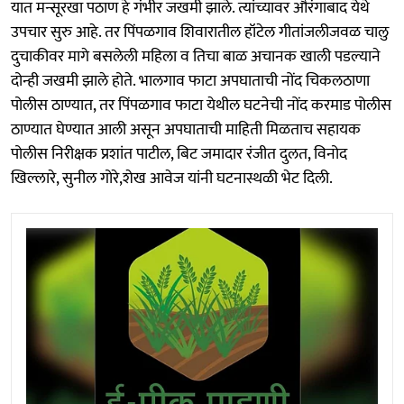
यात मन्सूरखा पठाण हे गंभीर जखमी झाले. त्यांच्यावर औरंगाबाद येथे
उपचार सुरु आहे. तर पिंपळगाव शिवारातील हॉटेल गीतांजलीजवळ चालु
दुचाकीवर मागे बसलेली महिला व तिचा बाळ अचानक खाली पडल्याने
दोन्ही जखमी झाले होते. भालगाव फाटा अपघाताची नोंद चिकलठाणा
पोलीस ठाण्यात, तर पिंपळगाव फाटा येथील घटनेची नोंद करमाड पोलीस
ठाण्यात घेण्यात आली असून अपघाताची माहिती मिळताच सहायक
पोलीस निरीक्षक प्रशांत पाटील, बिट जमादार रंजीत दुलत, विनोद
खिल्लारे, सुनील गोरे,शेख आवेज यांनी घटनास्थळी भेट दिली.