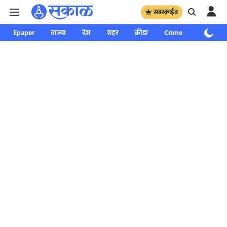
सबस्क्राईब
Epaper
ताज्या
देश
शहर
क्रीडा
Crime
साप्ताहिक