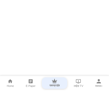
सबस्क्राईब
Home
E-Paper
लाईव्ह TV
सकाळ+