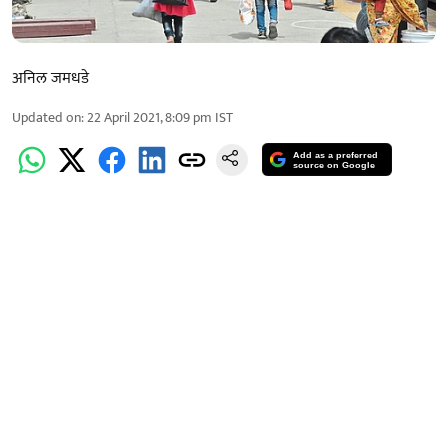
अनिल जमधडे
Updated on
:
22 April 2021, 8:09 pm
IST
Add as a preferred
source on Google