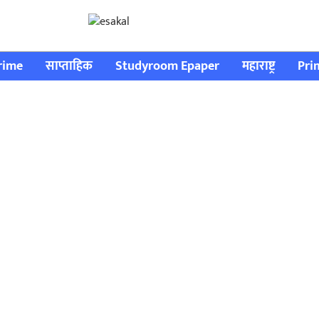
rime
साप्ताहिक
Studyroom Epaper
महाराष्ट्र
Pri