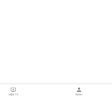
लाईव्ह TV
सकाळ+