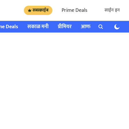
Prime Deals
साईन इन
सबस्क्राईब
me Deals
सकाळ मनी
प्रीमियर
आणखी
राशी भविष्य