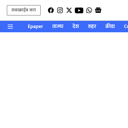
सबस्क्राईब करा
Epaper
ताज्या
देश
शहर
क्रीडा
C