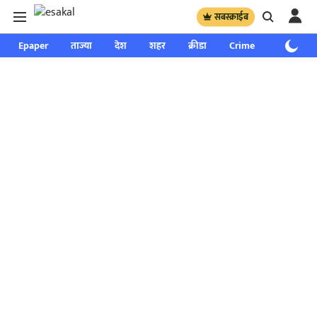
सबस्क्राईब
Epaper
ताज्या
देश
शहर
क्रीडा
Crime
साप्ताहिक