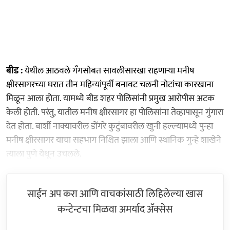
बीड :
येथील आठवले गॅंगसोबत सावलीसारखा राहणाऱ्या मनीष
क्षीरसागरच्या घरात तीन महिन्यांपूर्वी बनावट चलनी नोटांचा कारखाना
मिळून आला होता. यामध्ये बीड शहर पोलिसांनी प्रमुख आरोपीस अटक
केली होती. परंतु, यातील मनीष क्षीरसागर हा पोलिसांना तेव्हापासून गुंगारा
देत होता. बार्शी नाक्यावरील डोंगरे कुटुंबावरील खुनी हल्ल्यामध्ये पुन्हा
मनीष क्षीरसागर याचा सहभाग निश्चित झाला आणि स्थानिक गुन्हे शाखेने
त्याला पुणे येथून उचलले.
साईन अप करा आणि वाचकांसाठी लिहिलेल्या खास
कन्टेन्टचा मिळवा अमर्याद ॲक्सेस