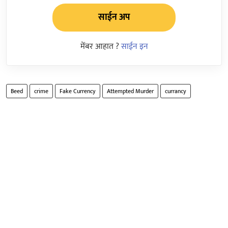
साईन अप
मेंबर आहात ?
साईन इन
Beed
crime
Fake Currency
Attempted Murder
currancy