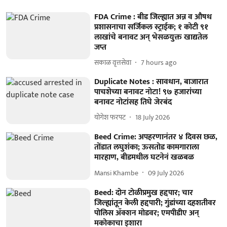
FDA Crime : बीड जिल्ह्यात अन्न व औषध
प्रशासनाचा सर्जिकल स्ट्राईक; १ कोटी ९१
लाखांचे बनावट अन् भेसळयुक्त खाद्यतेल
जप्त
सकाळ वृत्तसेवा
7 hours ago
Duplicate Notes : सावधान, बाजारात
पाचशेच्या बनावट नोटा! ९७ हजारांच्या
बनावट नोटांसह तिघे जेरबंद
योगेश फरपट
18 July 2026
Beed Crime: अपहरणानंतर ४ दिवस छळ,
तोंडात लघुशंका; ऊसतोड कामगाराला
मारहाण, बीडमधील घटनेनं खळबळ
Mansi Khambe
09 July 2026
Beed: दोन टोळीप्रमुख हद्दपार; चार
जिल्ह्यांतून केली हद्दपारी; गुंडांच्या दहशतीवर
पोलिस ॲक्शन मोडवर; एमपीडीए अन्
मकोकाचा इशारा