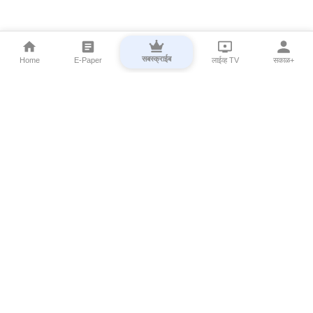
सबस्क्राईब
Home
E-Paper
लाईव्ह TV
सकाळ+
⌄
Marathi News
⌄
About Esakal
⌄
Digital Products
⌄
Sakal Programs