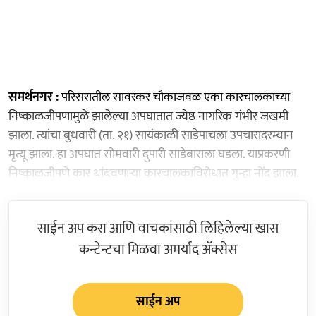
समर्थनगर :
परिसरातील सावरकर चौकाजवळ एका कारचालकाच्या
निष्काळजीपणामुळे झालेल्या अपघातात ज्येष्ठ नागरिक गंभीर जखमी
झाला. त्यांचा बुधवारी (ता. २१) सायंकाळी साडेपाचला उपचारादरम्यान
मृत्यू झाला. हा अपघात सोमवारी दुपारी साडेबाराला घडला. याप्रकरणी
निष्काळजीपणे कार थांबवणाऱ्या कारचालकाविरोधात गुन्हा नोंद झाला.
साईन अप करा आणि वाचकांसाठी लिहिलेल्या खास
कन्टेन्टचा मिळवा अमर्याद ॲक्सेस
साईन अप