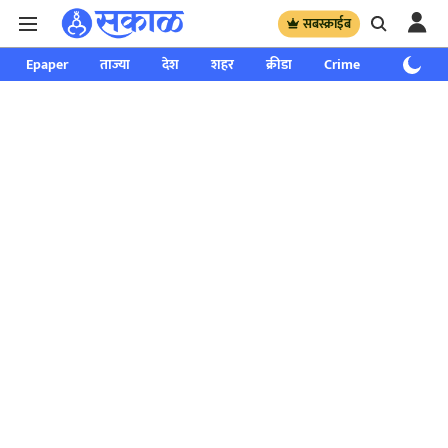
सबस्क्राईब
Epaper
ताज्या
देश
शहर
क्रीडा
Crime
साप्ताहिक