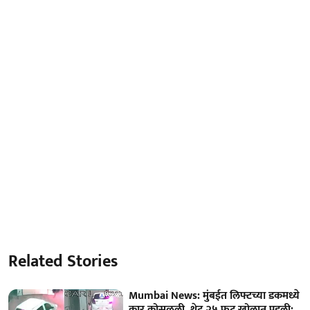
Related Stories
Mumbai News: मुंबईत लिफ्टच्या डकमध्ये
कार कोसळली, थेट २५ फूट खोलात पडली;