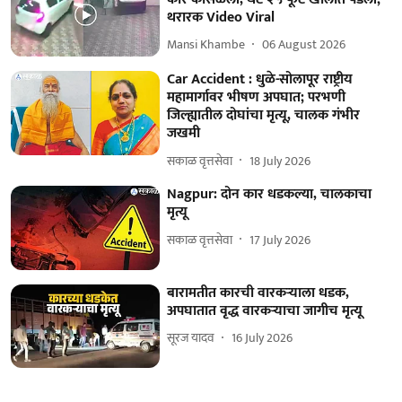
थरारक Video Viral
Mansi Khambe
06 August 2026
Car Accident : धुळे-सोलापूर राष्ट्रीय
महामार्गावर भीषण अपघात; परभणी
जिल्ह्यातील दोघांचा मृत्यू, चालक गंभीर
जखमी
सकाळ वृत्तसेवा
18 July 2026
Nagpur: दोन कार धडकल्या, चालकाचा
मृत्यू
सकाळ वृत्तसेवा
17 July 2026
बारामतीत कारची वारकऱ्याला धडक,
अपघातात वृद्ध वारकऱ्याचा जागीच मृत्यू
सूरज यादव
16 July 2026