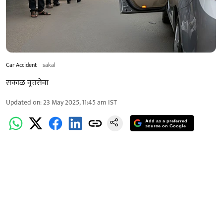
Car Accident
sakal
सकाळ वृत्तसेवा
Updated on
:
23 May 2025, 11:45 am
IST
Add as a preferred
source on Google