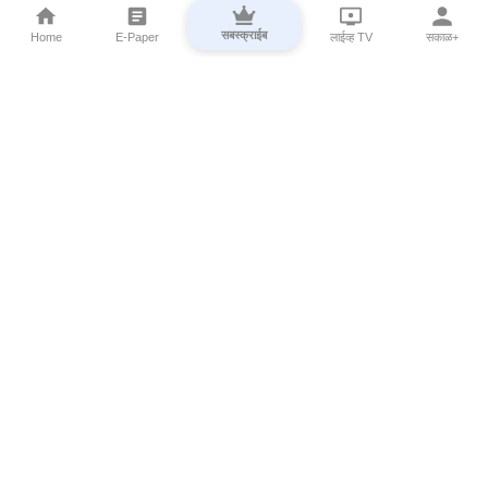
सबस्क्राईब
Home
E-Paper
लाईव्ह TV
सकाळ+
⌄
Marathi News
⌄
About Esakal
⌄
Digital Products
⌄
Sakal Programs
⌄
Print Products