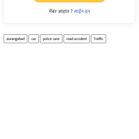
मेंबर आहात ?
साईन इन
aurangabad
car
police case
road accident
Traffic