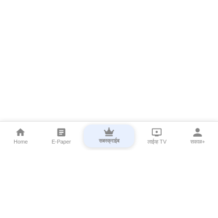
सबस्क्राईब
Home
E-Paper
लाईव्ह TV
सकाळ+