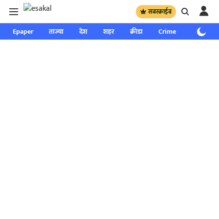
सबस्क्राईब
Epaper
ताज्या
देश
शहर
क्रीडा
Crime
साप्ताहिक