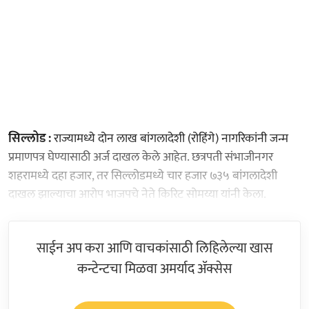
सिल्लोड :
राज्यामध्ये दोन लाख बांगलादेशी (रोहिंगे) नागरिकांनी जन्म
प्रमाणपत्र घेण्यासाठी अर्ज दाखल केले आहेत. छत्रपती संभाजीनगर
शहरामध्ये दहा हजार, तर सिल्लोडमध्ये चार हजार ७३५ बांगलादेशी
दाखल झाल्याचा आरोप भाजपचे नेते किरिट सोमय्या यांनी केला.
साईन अप करा आणि वाचकांसाठी लिहिलेल्या खास
कन्टेन्टचा मिळवा अमर्याद ॲक्सेस