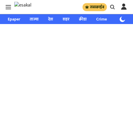
सबस्क्राईब
Epaper
ताज्या
देश
शहर
क्रीडा
Crime
साप्ताहिक