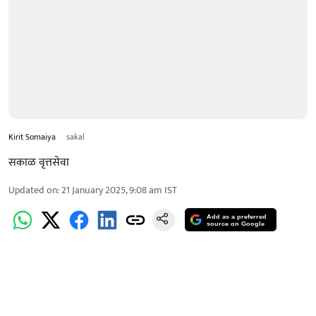
Kirit Somaiya
sakal
सकाळ वृत्तसेवा
Updated on
:
21 January 2025, 9:08 am
IST
Add as a preferred
source on Google