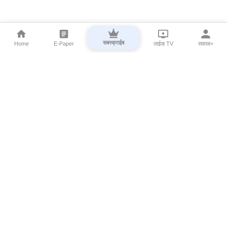
सबस्क्राईब
Home
E-Paper
लाईव्ह TV
सकाळ+
⌄
Marathi News
⌄
About Esakal
⌄
Digital Products
⌄
Sakal Programs