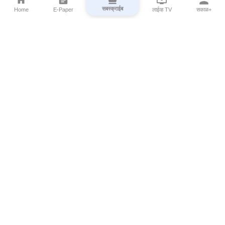
सबस्क्राईब
Home
E-Paper
लाईव्ह TV
सकाळ+
⌄
Marathi News
⌄
About Esakal
⌄
Digital Products
⌄
Sakal Programs
⌄
Print Products