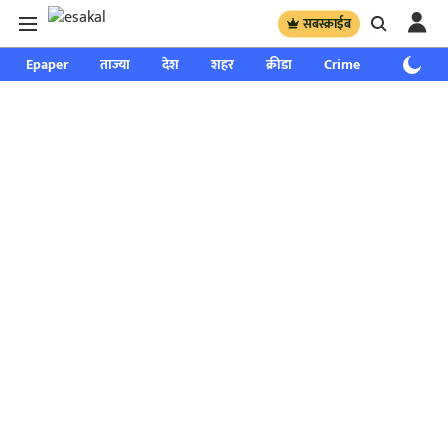
सबस्क्राईब
Epaper
ताज्या
देश
शहर
क्रीडा
Crime
साप्ताहिक