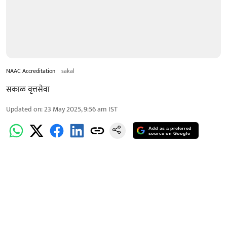
NAAC Accreditation
sakal
सकाळ वृत्तसेवा
Updated on
:
23 May 2025, 9:56 am
IST
Add as a preferred
source on Google