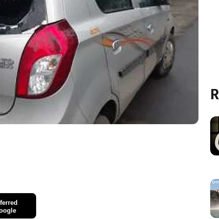
R
ferred
oogle