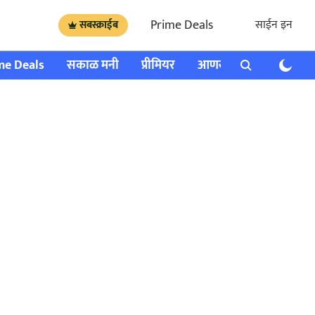
Prime Deals
साईन इन
सबस्क्राईब
me Deals
सकाळ मनी
प्रीमियर
आणखी
राशी भविष्य