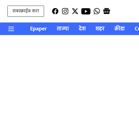
सबस्क्राईब करा
Epaper
ताज्या
देश
शहर
क्रीडा
C