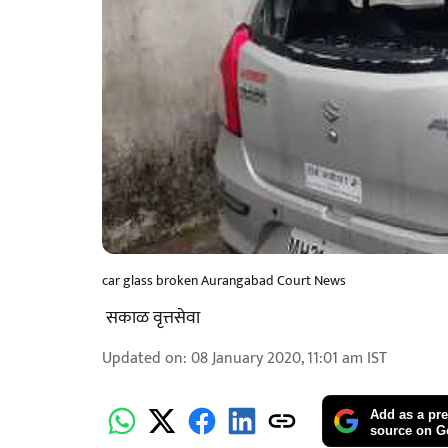
car glass broken Aurangabad Court News
​ ​​​सकाळ वृत्तसेवा
Updated on
:
08 January 2020, 11:01 am
IST
Add as a pre
source on G