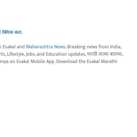
ठी
क्लिक करा
.
n Esakal and
Maharashtra News
. Breaking news from India,
, Lifestyle, Jobs, and Education updates, मराठी ताज्या बातम्या,
aja batmya on Esakal Mobile App. Download the Esakal Marathi