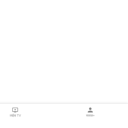
लाईव्ह TV
सकाळ+