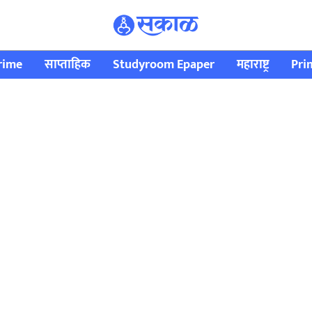
rime
साप्ताहिक
Studyroom Epaper
महाराष्ट्र
Pri