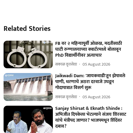
Related Stories
FB वर २ महिन्यापूर्वी ओळख, मदतीसाठी
घाटी रुग्णालयाच्या क्वार्टरमध्ये बोलावून
PhD विद्यार्थीनीवर अत्याचार
सकाळ वृत्तसेवा
05 August 2026
Jaikwadi Dam: 'जायकवाडी'तून झेपावले
पाणी, धरणाचे अठरा दरवाजे उघडून
गोदापात्रात विसर्ग सुरू
सकाळ वृत्तसेवा
05 August 2026
Sanjay Shirsat & Eknath Shinde :
अभिजीत दिपकेला भेटल्याने संजय शिरसाट
यांचे मंत्रीपद जाणार? भाजपमधून शिंदेंवर
दबाव?