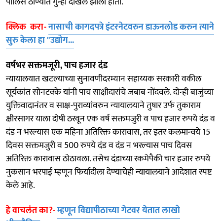
पोलिस ठाण्यात गुन्हा दाखल झाला होता.
क्लिक करा-
नासाची कागदपत्रे इंटरनेटवरुन डाऊनलोड करुन त्याने
सुरु केला हा "उद्योग...
वर्षभर सक्तमजूरी, पाच हजार दंड
न्यायालयात खटल्याच्या सुनावणीदरम्यान सहाय्यक सरकारी वकील
सूर्यकांत सोनटक्के यांनी पाच साक्षीदारांचे जबाब नोंदवले. दोन्ही बाजुंच्या
युक्तिवादानंतर व साक्ष-पुराव्यांवरुन न्यायालयाने तुषार उर्फ तुकाराम
क्षीरसागर याला दोषी ठरवून एक वर्ष सक्तमजुरी व पाच हजार रुपये दंड व
दंड न भरल्यास एक महिना अतिरिक्त कारावास, तर इतर कलमान्वये 15
दिवस सक्तमजुरी व 500 रुपये दंड व दंड न भरल्यास पाच दिवस
अतिरिक्त कारावास ठोठावला. तसेच दंडाच्या रकमेपैकी चार हजार रुपये
नुकसान भरपाई म्हणून फिर्यादीला देण्याचेही न्यायालयाने आदेशात स्पष्ट
केले आहे.
हे वाचलंत का?-
म्हणून विद्यापीठाच्या गेटवर येतात लाखो