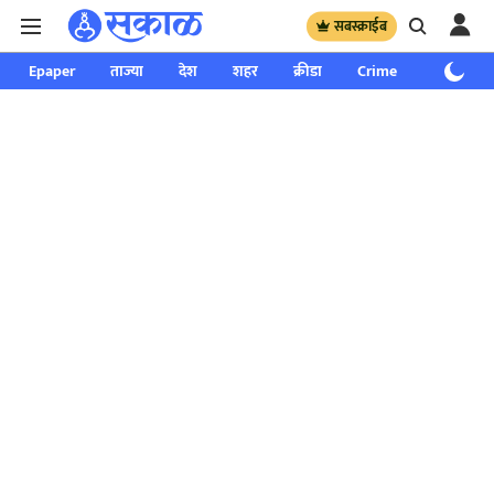
सबस्क्राईब
Epaper
ताज्या
देश
शहर
क्रीडा
Crime
साप्ताहिक