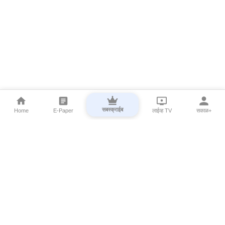
सबस्क्राईब
Home
E-Paper
लाईव्ह TV
सकाळ+
⌄
Marathi News