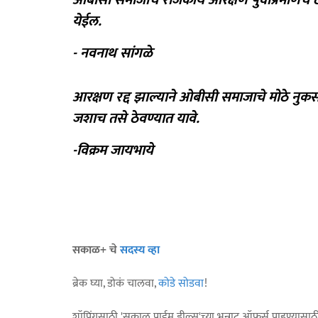
ओबीसी समाजाचे राजकीय आरक्षण पुर्वीप्रमाणेच ठ
येईल.
- नवनाथ सांगळे
आरक्षण रद्द झाल्याने ओबीसी समाजाचे मोठे नुकस
जशाच तसे ठेवण्यात यावे.
-विक्रम जायभाये
सकाळ+ चे
सदस्य व्हा
ब्रेक घ्या, डोकं चालवा,
कोडे सोडवा
!
शॉपिंगसाठी 'सकाळ प्राईम डील्स'च्या भन्नाट ऑफर्स पाहण्यासा