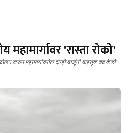
रीय महामार्गावर 'रास्ता रोको'
ंदोलन करुन महामार्गावरील दोन्ही बाजूंनी वाहतूक बंद केली