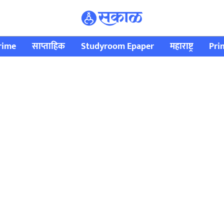
rime
साप्ताहिक
Studyroom Epaper
महाराष्ट्र
Pri