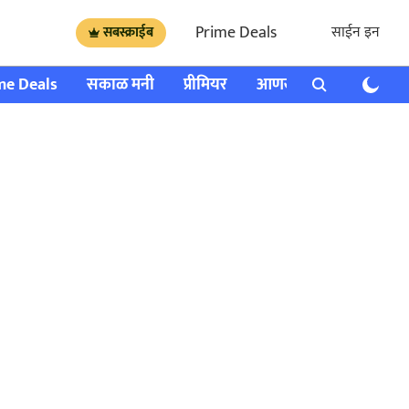
Prime Deals
साईन इन
सबस्क्राईब
me Deals
सकाळ मनी
प्रीमियर
आणखी
राशी भविष्य