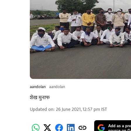
aandolan
aandolan
शेख मुनाफ
Updated on
:
26 June 2021, 12:57 pm
IST
Add as a pre
source on G