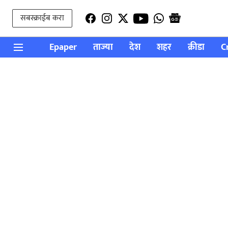
सबस्क्राईब करा
Epaper
ताज्या
देश
शहर
क्रीडा
C