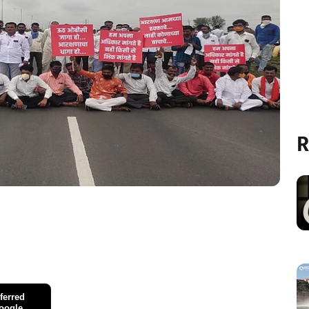
R
ferred
oogle