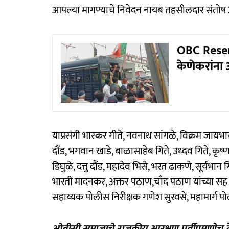
आपल्या मागण्याचे निवेदन नायब तहसीलदार संतोष अन
OBC Reser
केणेकरांना
याप्रसंगी भास्कर गीते, नवनाथ सांगळे, विक्रम जायभाय
दौंड, भगवान खाडे, बाळासाहेब गिते, उध्दव गिते, कृष्
डिघुळे, दत्तु दौंड, महादेव भिसे, भरत ढाकणे, सूर्यभा
भारती मादनकर, अक्तर पठाण,चाँद पठाण यांच्या सह ग्
सहाय्यक पोलीस निरीक्षक गणेश सुरवसे, महामार्ग प