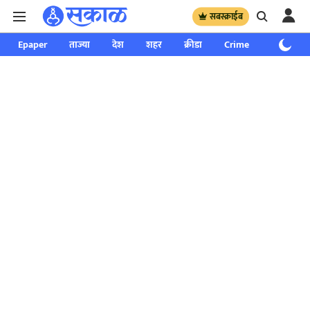
सबस्क्राईब
Epaper
ताज्या
देश
शहर
क्रीडा
Crime
साप्ताहिक