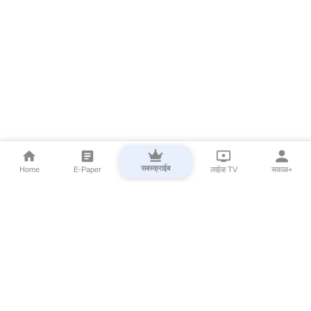
सबस्क्राईब
Home
E-Paper
लाईव्ह TV
सकाळ+