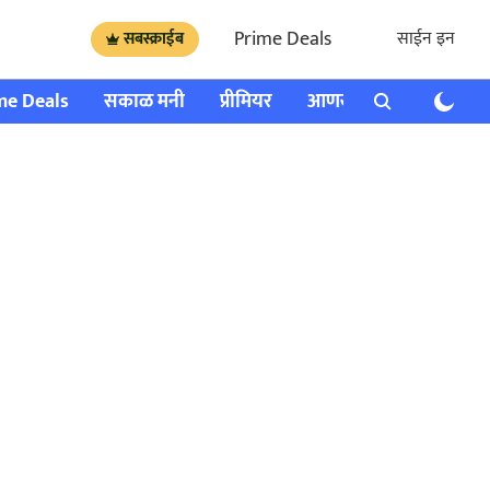
Prime Deals
साईन इन
सबस्क्राईब
me Deals
सकाळ मनी
प्रीमियर
आणखी
राशी भविष्य