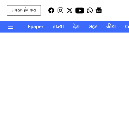
सबस्क्राईब करा
Epaper
ताज्या
देश
शहर
क्रीडा
C