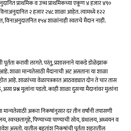
ुदानित प्राथमिक व उच्च प्राथमिकच्या एकूण ४ हजार ४९०
िनाअनुदानित २ हजार २४८ शाळा आहेत. त्यामध्ये १२२
त, विनाअनुदातनित १५४ शाळांनाही स्वतःचे मैदान नाही.
पूर्तता करावी लागते. परंतु, प्रशासनाने याकडे डोळेझाक
ी आहे. शाळा मान्यतेसाठी मैदानाची अट असताना या शाळा
ित होत आहे. शाळांच्या वेळापत्रकात आठवड्यात दोन ते चार तास
ा प्रश्न मुलांना पडतो. काही शाळा दुसऱ्या मैदानांवर मुलांना
्या मान्यतेसाठी अकरा निकषांनुसार दर तीन वर्षांनी तपासणी
यालय, स्वच्छतागृहे, पिण्याच्या पाण्याची सोय, ग्रंथालय, अध्ययन व
वेश असतो. यातील बहुतांश निकषांची पूर्तता शहरातील