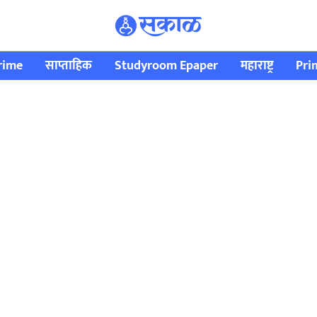
rime
साप्ताहिक
Studyroom Epaper
महाराष्ट्र
Pri