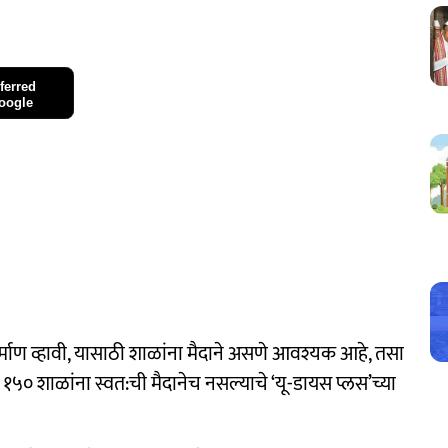
ferred
oogle
िर्माण व्हावी, यासाठी शाळांना मैदाने असणे आवश्यक आहे, तसा
५० शाळांना स्वत:ची मैदानेच नसल्याचे ‘यू-डायस प्लस’च्या