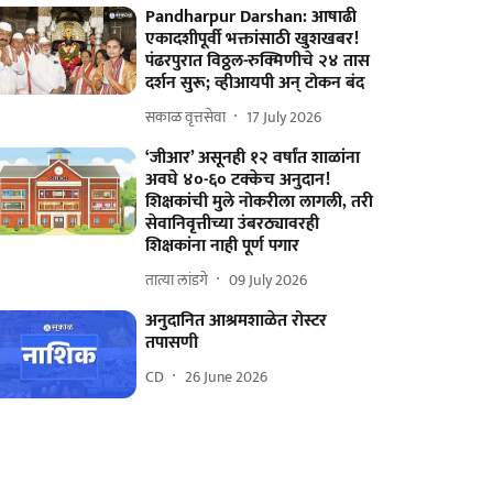
Pandharpur Darshan: आषाढी
एकादशीपूर्वी भक्तांसाठी खुशखबर!
पंढरपुरात विठ्ठल-रुक्मिणीचे २४ तास
दर्शन सुरू; व्हीआयपी अन्‌ टोकन बंद
सकाळ वृत्तसेवा
17 July 2026
‘जीआर’ असूनही १२ वर्षांत शाळांना
अवघे ४०-६० टक्केच अनुदान!
शिक्षकांची मुले नोकरीला लागली, तरी
सेवानिवृत्तीच्या उंबरठ्यावरही
शिक्षकांना नाही पूर्ण पगार
तात्या लांडगे
09 July 2026
अनुदानित आश्रमशाळेत रोस्टर
तपासणी
CD
26 June 2026