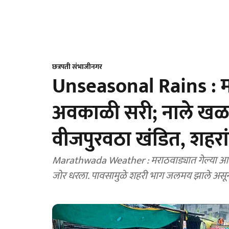
छत्रपती संभाजीनगर
Unseasonal Rains : मर
अवकाळी सरी; नाले ख
वीजपुरवठा खंडित, शहरा
Marathwada Weather : मराठवाड्यात गेल्या आठवड
जोर धरला. पावसामुळे शहरी भाग जलमय झाले असून