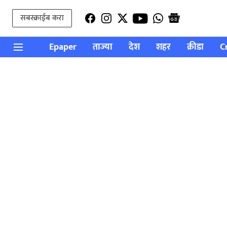
सबस्क्राईब करा
Epaper
ताज्या
देश
शहर
क्रीडा
C