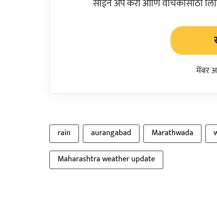
साईन अप करा आणि वाचकांसाठी लिहिल
मेंबर 
rain
aurangabad
Marathwada
Maharashtra weather update