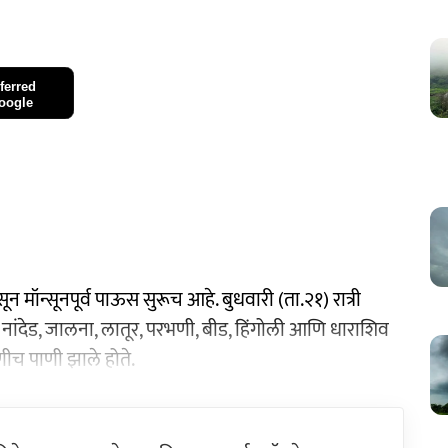
ferred
oogle
ॉन्सूनपूर्व पाऊस सुरूच आहे. बुधवारी (ता.२१) रात्री
ांदेड, जालना, लातूर, परभणी, बीड, हिंगोली आणि धाराशिव
ाणीच पाणी झाले होते.