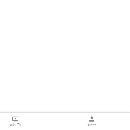
लाईव्ह TV
सकाळ+