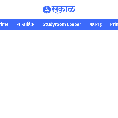
rime
साप्ताहिक
Studyroom Epaper
महाराष्ट्र
Pri