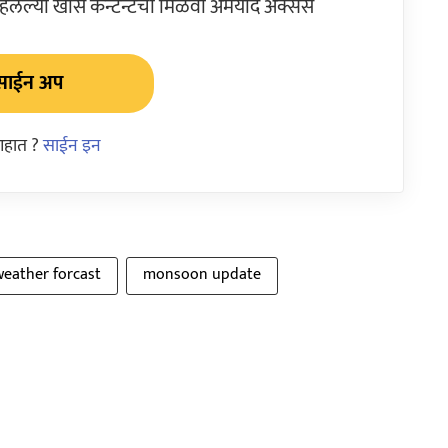
ेल्या खास कन्टेन्टचा मिळवा अमर्याद ॲक्सेस
साईन अप
आहात ?
साईन इन
weather forcast
monsoon update