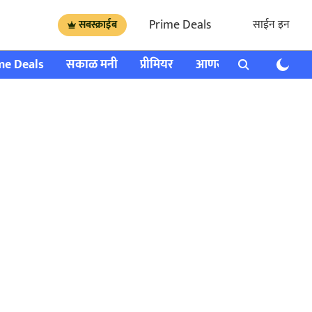
Prime Deals
साईन इन
सबस्क्राईब
me Deals
सकाळ मनी
प्रीमियर
आणखी
राशी भविष्य