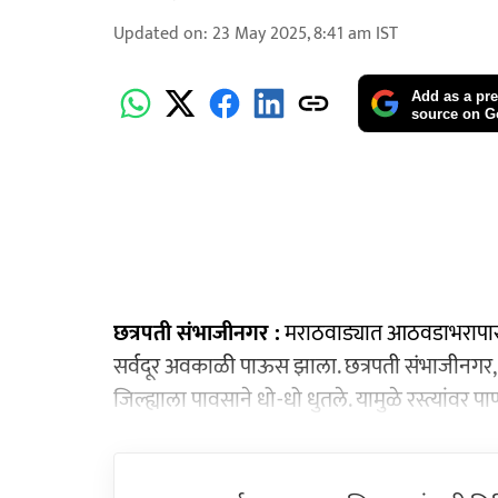
Updated on
:
23 May 2025, 8:41 am
IST
Add as a pre
source on G
छत्रपती संभाजीनगर :
मराठवाड्यात आठवडाभरापासून म
सर्वदूर अवकाळी पाऊस झाला. छत्रपती संभाजीनगर, न
जिल्ह्याला पावसाने धो-धो धुतले. यामुळे रस्त्यांवर प