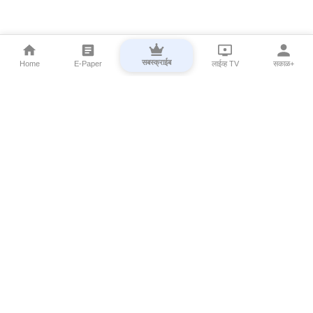
सबस्क्राईब
Home
E-Paper
लाईव्ह TV
सकाळ+
⌄
Marathi News
⌄
About Esakal
⌄
Digital Products
⌄
Sakal Programs