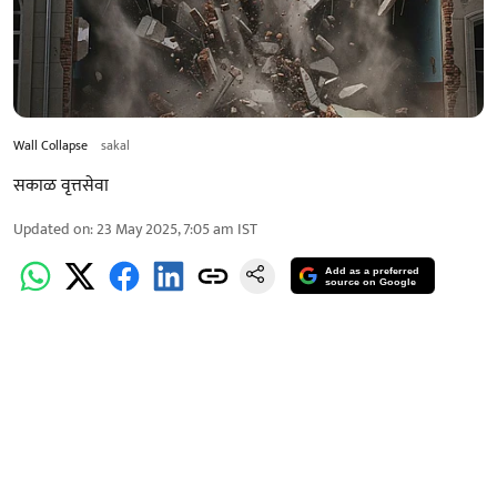
Wall Collapse
sakal
सकाळ वृत्तसेवा
Updated on
:
23 May 2025, 7:05 am
IST
Add as a preferred
source on Google