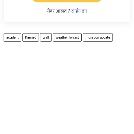
मेंबर आहात ?
साईन इन
accident
Kannad
wall
weather forcast
monsoon update