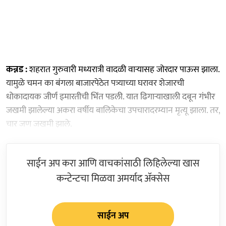
कन्नड :
शहरात गुरुवारी मध्यरात्री वादळी वाऱ्यासह जोरदार पाऊस झाला.
यामुळे चमन का बंगला बाजारपेठेत पत्र्याच्या घरावर शेजारची
धोकादायक जीर्ण इमारतीची भिंत पडली. यात ढिगाऱ्याखाली दबून गंभीर
जखमी झालेल्या अकरा वर्षीय बालिकेचा उपचारादरम्यान मृत्यू झाला. तर,
चार जण जखमी झाले.
साईन अप करा आणि वाचकांसाठी लिहिलेल्या खास
कन्टेन्टचा मिळवा अमर्याद ॲक्सेस
साईन अप