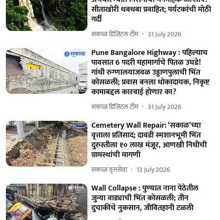
सीताखोरी धबधबा प्रवाहित; पर्यटकांची मोठी
गर्दी
सकाळ डिजिटल टीम
31 July 2026
Pune Bangalore Highway : पहिल्याच
पावसात 6 पदरी महामार्गाचे पितळ उघडे!
गांधी रुग्णालयाजवळ उड्डाणपुलाची भिंत
कोसळली; प्रवास बनला धोकादायक, निकृष्ट
कामाबद्दल कारवाई होणार का?
सकाळ डिजिटल टीम
31 July 2026
Cemetery Wall Repair: ‘सकाळ’च्या
वृत्ताला प्रतिसाद; दावडी स्मशानभूमी भिंत
दुरुस्तीला १० लाख मंजूर, आणखी निधीची
ग्रामस्थांची मागणी
सकाळ वृत्तसेवा
13 July 2026
Wall Collapse : पुण्यात नाना पेठेतील
जुन्या वाड्याची भिंत कोसळली; तीन
दुचाकींचे नुकसान, जीवितहानी टळली