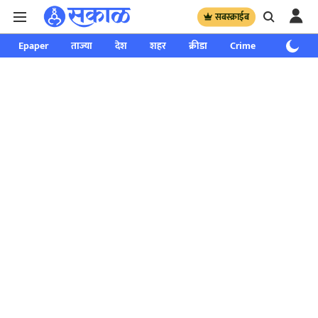
सबस्क्राईब
Epaper
ताज्या
देश
शहर
क्रीडा
Crime
साप्ताहिक