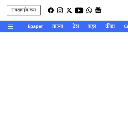
सबस्क्राईब करा
Epaper
ताज्या
देश
शहर
क्रीडा
C