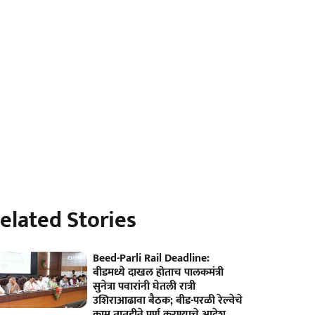
elated Stories
Beed-Parli Rail Deadline:
बीडमध्ये दाखल होताच पालकमंत्री
सुनेत्रा पवारांनी घेतली रात्री
उशिराआढावा बैठक; बीड-परळी रेल्वेचे
काम तातडीने पूर्ण करण्याचे आदेश