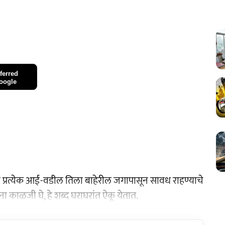
ferred
oogle
ी प्रत्येक आई-वडील तिला बाहेरील जगापासून सावध राहण्याचे
ा काळजी घे, हे शब्द घराघरांत ऐकू येतात.