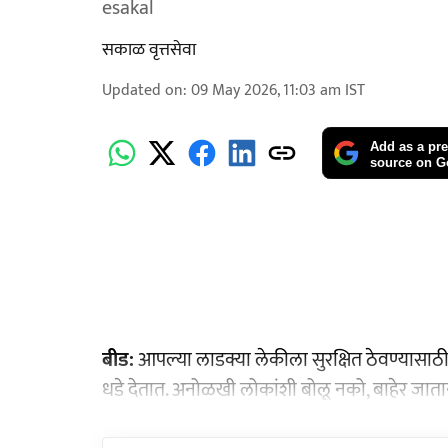
esakal
सकाळ वृत्तसेवा
Updated on
:
09 May 2026, 11:03 am
IST
Add as a pre
source on G
बीड:
आपल्या लाडक्या लेकीला सुरक्षित ठेवण्यासाठ
धडे देतात. अनोळखी लोकांशी बोलू नको, बाहेर जातान