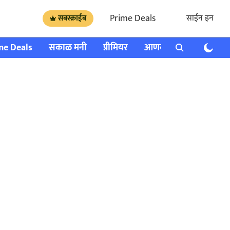
Prime Deals
साईन इन
सबस्क्राईब
me Deals
सकाळ मनी
प्रीमियर
आणखी
राशी भविष्य