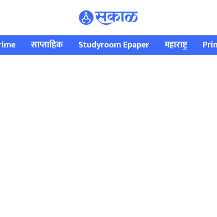
rime
साप्ताहिक
Studyroom Epaper
महाराष्ट्र
Pri