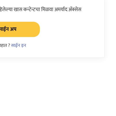
ेल्या खास कन्टेन्टचा मिळवा अमर्याद ॲक्सेस
साईन अप
आहात ?
साईन इन