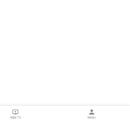
लाईव्ह TV
सकाळ+