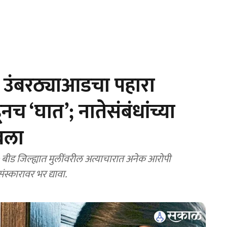
उंबरठ्याआडचा पहारा
च ‘घात’; नातेसंबंधांच्या
बला
ीड जिल्ह्यात मुलींवरील अत्याचारात अनेक आरोपी
स्कारावर भर द्यावा.