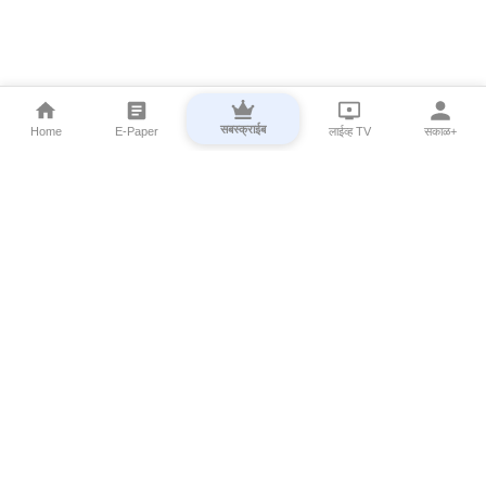
सबस्क्राईब
Home
E-Paper
लाईव्ह TV
सकाळ+
⌄
Marathi News
⌄
About Esakal
⌄
Digital Products