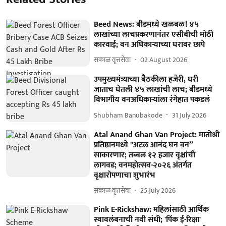
Beed News: बीडमध्ये खळबळ! ४५
लाखांच्या लाचप्रकरणानंतर एसीबीची मोठी
कारवाई; वन अधिकाऱ्याच्या घरावर छापे
सकाळ वृत्तसेवा
02 August 2026
उपमुख्यमंत्र्याच्या बैठकीला हजेरी, घरी
जाताच घेतली ४५ लाखांची लाच; बीडमध्ये
विभागीय वनअधिकाऱ्यांला रंगेहात पकडलं
Shubham Banubakode
31 July 2026
Atal Anand Ghan Van Project: मातोश्री
प्रतिष्ठानमध्ये "अटल आनंद घन वन’’
साकारणार; तब्बल १२ हजार वृक्षांची
लागवड; वनमहोत्सव-२०२६ अंतर्गत
वृक्षारोपणाचा शुभारंभ
सकाळ वृत्तसेवा
25 July 2026
Pink E-Rickshaw: महिलांसाठी आर्थिक
स्वावलंबनाची नवी संधी; 'पिंक ई-रिक्षा'