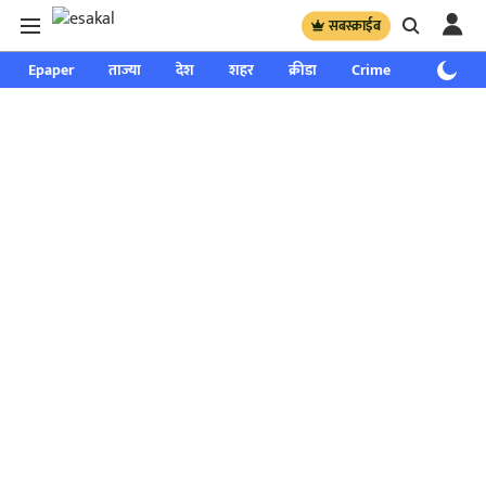
सबस्क्राईब
Epaper
ताज्या
देश
शहर
क्रीडा
Crime
साप्ताहिक