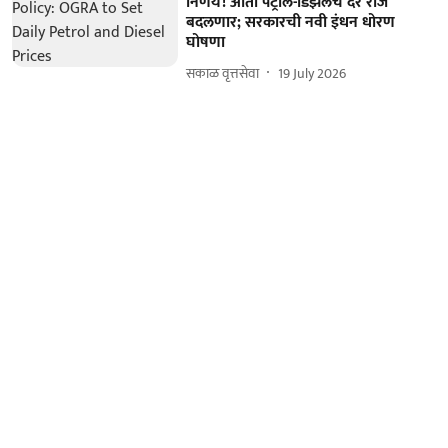
निर्णय! आता पेट्रोल-डिझेलचे दर रोज
बदलणार; सरकारची नवी इंधन धोरण
घोषणा
सकाळ वृत्तसेवा
19 July 2026