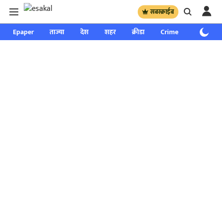
सबस्क्राईब
Epaper
ताज्या
देश
शहर
क्रीडा
Crime
साप्ताहिक