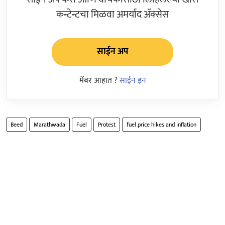
कन्टेन्टचा मिळवा अमर्याद ॲक्सेस
साईन अप
मेंबर आहात ?
साईन इन
Beed
Marathwada
Fuel
Protest
fuel price hikes and inflation