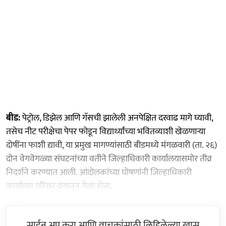
बीड:
पेट्रोल, डिझेल आणि गॅसची झालेली अनपेक्षित दरवाढ मागे घ्यावी,
तसेच नीट परीक्षेचा पेपर फोडून विद्यार्थ्यांच्या भवितव्याशी खेळणाऱ्या
दोषींना फाशी द्यावी, या प्रमुख मागण्यांसाठी बीडमध्ये मंगळवारी (ता. २६)
दोन वेगवेगळ्या संघटनांच्या वतीने जिल्हाधिकारी कार्यालयासमोर तीव्र
निदर्शने करण्यात आली. आंदोलकांच्या घोषणांनी जिल्हाधिकारी
कार्यालय परिसर दणानून गेला होता.
साईन अप करा आणि वाचकांसाठी लिहिलेल्या खास