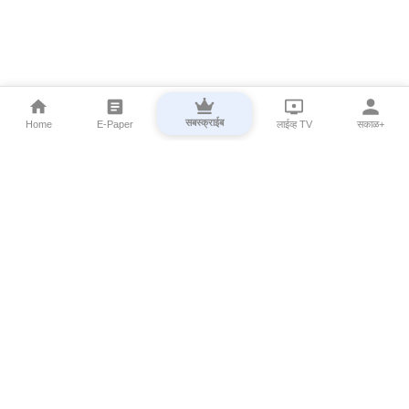
सबस्क्राईब
Home
E-Paper
लाईव्ह TV
सकाळ+
⌄
Marathi News
⌄
About Esakal
⌄
Digital Products