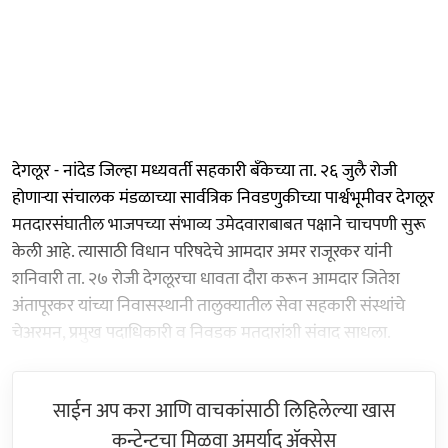
देगलूर - नांदेड जिल्हा मध्यवर्ती सहकारी बँकेच्या ता. २६ जुलै रोजी
होणाऱ्या संचालक मंडळाच्या सार्वत्रिक निवडणुकीच्या पार्श्वभूमीवर देगलूर
मतदारसंघातील भाजपच्या संभाव्य उमेदवाराबाबत पक्षाने चाचपणी सुरू
केली आहे. त्यासाठी विधान परिषदेचे आमदार अमर राजूरकर यांनी
शनिवारी ता. २७ रोजी देगलूरचा धावता दौरा करून आमदार जितेश
अंतापूरकर यांच्या निवासस्थानी तालुक्यातील सेवा सहकारी संस्थांचे
चेअरमन, प्रमुख पदाधिकारी व निवडक मतदारांशी संवाद साधला.
साईन अप करा आणि वाचकांसाठी लिहिलेल्या खास
कन्टेन्टचा मिळवा अमर्याद ॲक्सेस