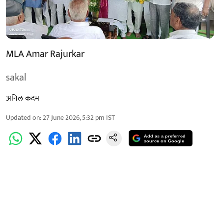
MLA Amar Rajurkar
sakal
अनिल कदम
Updated on
:
27 June 2026, 5:32 pm
IST
Add as a preferred
source on Google