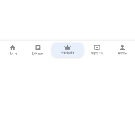
सबस्क्राईब
Home
E-Paper
लाईव्ह TV
सकाळ+
⌄
Marathi News
⌄
About Esakal