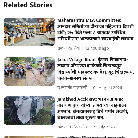
Related Stories
Maharashtra MLA Committee:
आमदार समितीच्या दौऱ्याला पहिल्याच दिवशी
दांडी; २७ पैकी फक्त ८ आमदार उपस्थित,
अनियमितता आढळल्याने कारवाईची शक्यता
सकाळ वृत्तसेवा
12 hours ago
Jalna Village Road: कुंभार पिंपळगाव-
जालना परिसरात शाळेकडे चिखलातून
विद्यार्थ्यांची धावपळ; गणवेश, बूट चिखलमय,
पालक-ग्रामस्थ संतप्त
लक्ष्मीकांत कुलकर्णी
04 August 2026
Jamkhed Accident: भाजप आमदार
नारायण कुचे यांच्या ताफ्याच्या वाहनाला
अपघात; अंगरक्षकासह तिघे गंभीर जखमी,
चालकाचा ताबा सुटला अन्..
सकाळ डिजिटल टीम
20 July 2026