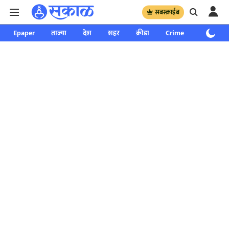
सबस्क्राईब
Epaper
ताज्या
देश
शहर
क्रीडा
Crime
साप्ताहिक